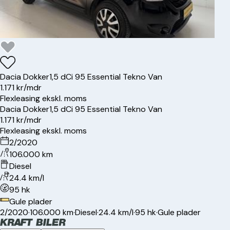
Dacia
Dokker
1,5 dCi 95 Essential Tekno Van
1.171 kr/mdr
Flexleasing ekskl. moms
Dacia
Dokker
1,5 dCi 95 Essential Tekno Van
1.171 kr/mdr
Flexleasing ekskl. moms
2/2020
106.000 km
Diesel
24.4 km/l
95 hk
Gule plader
2/2020
·
106.000 km
·
Diesel
·
24.4 km/l
·
95 hk
·
Gule plader