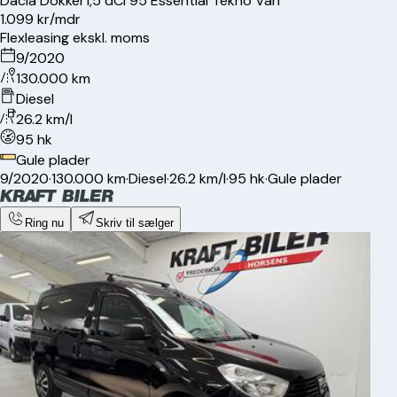
Dacia
Dokker
1,5 dCi 95 Essential Tekno Van
1.099 kr/mdr
Flexleasing ekskl. moms
9/2020
130.000 km
Diesel
26.2 km/l
95 hk
Gule plader
9/2020
·
130.000 km
·
Diesel
·
26.2 km/l
·
95 hk
·
Gule plader
Ring nu
Skriv til sælger