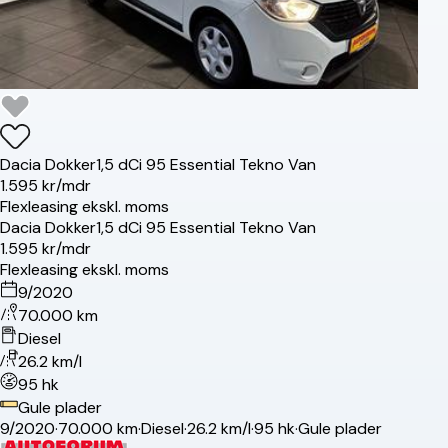
Dacia
Dokker
1,5 dCi 95 Essential Tekno Van
1.595 kr/mdr
Flexleasing ekskl. moms
Dacia
Dokker
1,5 dCi 95 Essential Tekno Van
1.595 kr/mdr
Flexleasing ekskl. moms
9/2020
70.000 km
Diesel
26.2 km/l
95 hk
Gule plader
9/2020
·
70.000 km
·
Diesel
·
26.2 km/l
·
95 hk
·
Gule plader