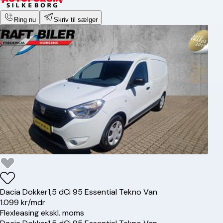
Ring nu
Skriv til sælger
Dacia
Dokker
1,5 dCi 95 Essential Tekno Van
1.099 kr/mdr
Flexleasing ekskl. moms