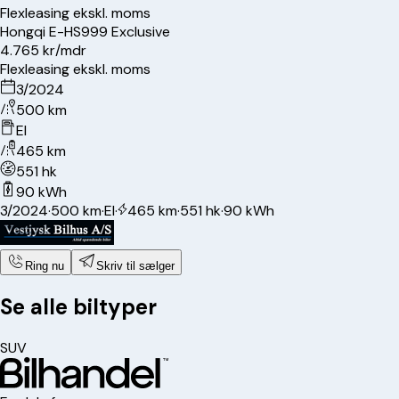
Flexleasing ekskl. moms
Hongqi
E-HS9
99 Exclusive
4.765 kr/mdr
Flexleasing ekskl. moms
3/2024
500 km
El
465 km
551 hk
90 kWh
3/2024
·
500 km
·
El
·
465 km
·
551 hk
·
90 kWh
Ring nu
Skriv til sælger
Se alle biltyper
SUV