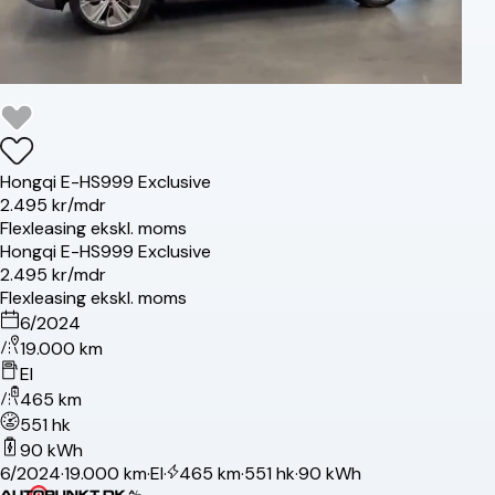
Hongqi
E-HS9
99 Exclusive
2.495 kr/mdr
Flexleasing ekskl. moms
Hongqi
E-HS9
99 Exclusive
2.495 kr/mdr
Flexleasing ekskl. moms
6/2024
19.000 km
El
465 km
551 hk
90 kWh
6/2024
·
19.000 km
·
El
·
465 km
·
551 hk
·
90 kWh