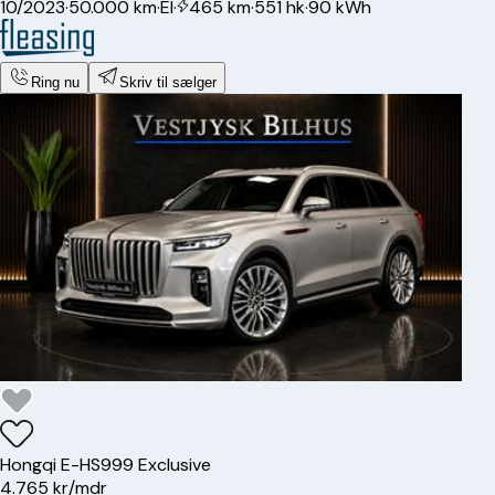
10/2023
·
50.000 km
·
El
·
465 km
·
551 hk
·
90 kWh
Ring nu
Skriv til sælger
Hongqi
E-HS9
99 Exclusive
4.765 kr/mdr