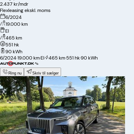
2.437 kr/mdr
Flexleasing ekskl. moms
6/2024
19.000 km
El
465 km
551 hk
90 kWh
6/2024
·
19.000 km
·
El
·
465 km
·
551 hk
·
90 kWh
Ring nu
Skriv til sælger