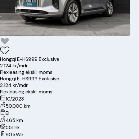
Hongqi
E-HS9
99 Exclusive
2.124 kr/mdr
Flexleasing ekskl. moms
Hongqi
E-HS9
99 Exclusive
2.124 kr/mdr
Flexleasing ekskl. moms
10/2023
50.000 km
El
465 km
551 hk
90 kWh