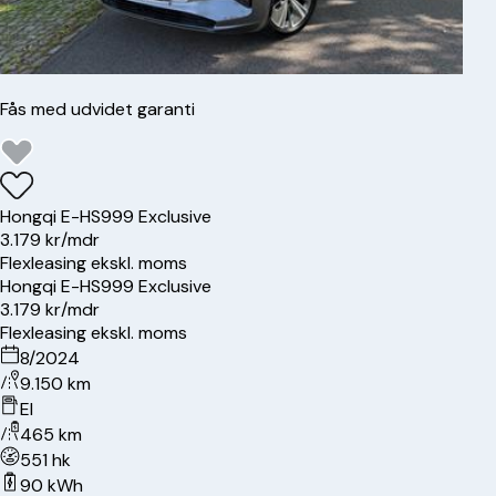
Fås med udvidet garanti
Hongqi
E-HS9
99 Exclusive
3.179 kr/mdr
Flexleasing ekskl. moms
Hongqi
E-HS9
99 Exclusive
3.179 kr/mdr
Flexleasing ekskl. moms
8/2024
9.150 km
El
465 km
551 hk
90 kWh