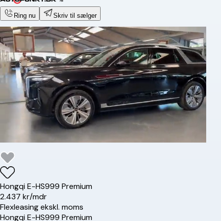
Ring nu
Skriv til sælger
Hongqi
E-HS9
99 Premium
2.437 kr/mdr
Flexleasing ekskl. moms
Hongqi
E-HS9
99 Premium