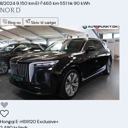
8/2024
·
9.150 km
·
El
·
465 km
·
551 hk
·
90 kWh
Ring nu
Skriv til sælger
Hongqi
E-HS9
120 Exclusive+
2.490 kr/mdr