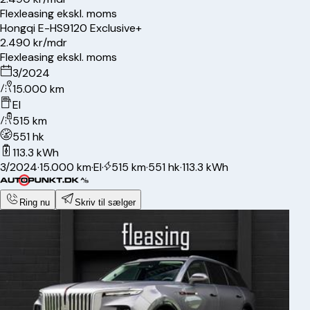
Flexleasing ekskl. moms
Hongqi
E-HS9
120 Exclusive+
2.490 kr/mdr
Flexleasing ekskl. moms
3/2024
15.000 km
El
515 km
551 hk
113.3 kWh
3/2024
·
15.000 km
·
El
·
515 km
·
551 hk
·
113.3 kWh
Ring nu
Skriv til sælger