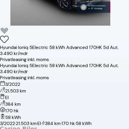
Hyundai
Ioniq 5
Electric 58 kWh Advanced 170HK 5d Aut.
3.490 kr/mdr
Privatleasing inkl. moms
Hyundai
Ioniq 5
Electric 58 kWh Advanced 170HK 5d Aut.
3.490 kr/mdr
Privatleasing inkl. moms
3/2022
21.503 km
El
384 km
170 hk
58 kWh
3/2022
·
21.503 km
·
El
·
384 km
·
170 hk
·
58 kWh