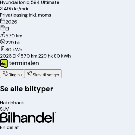
Hyundai
Ioniq 5
84 Ultimate
3.495 kr/mdr
Privatleasing inkl. moms
2026
El
570 km
229 hk
80 kWh
2026
·
El
·
570 km
·
229 hk
·
80 kWh
Ring nu
Skriv til sælger
Se alle biltyper
Hatchback
SUV
En del af