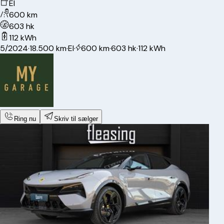
El
600 km
603 hk
112 kWh
5/2024
·
18.500 km
·
El
·
600 km
·
603 hk
·
112 kWh
Ring nu
Skriv til sælger