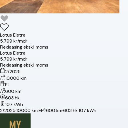
Lotus
Eletre
5.799 kr/mdr
Flexleasing ekskl. moms
Lotus
Eletre
5.799 kr/mdr
Flexleasing ekskl. moms
2/2025
10.000 km
El
600 km
603 hk
107 kWh
2/2025
·
10.000 km
·
El
·
600 km
·
603 hk
·
107 kWh