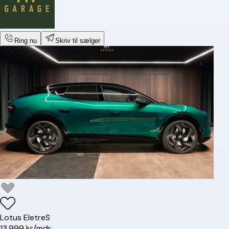
Ring nu
Skriv til sælger
Lotus
Eletre
S
13.999 kr/mdr