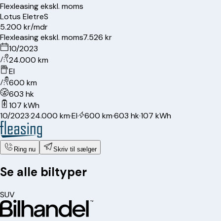
Flexleasing ekskl. moms
Lotus
Eletre
S
5.200 kr/mdr
Flexleasing ekskl. moms
7.526 kr
10/2023
24.000 km
El
600 km
603 hk
107 kWh
10/2023
·
24.000 km
·
El
·
600 km
·
603 hk
·
107 kWh
Ring nu
Skriv til sælger
Se alle biltyper
SUV