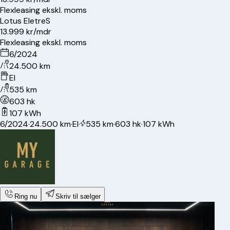
Flexleasing ekskl. moms
Lotus
Eletre
S
13.999 kr/mdr
Flexleasing ekskl. moms
6/2024
24.500 km
El
535 km
603 hk
107 kWh
6/2024
·
24.500 km
·
El
·
535 km
·
603 hk
·
107 kWh
Ring nu
Skriv til sælger