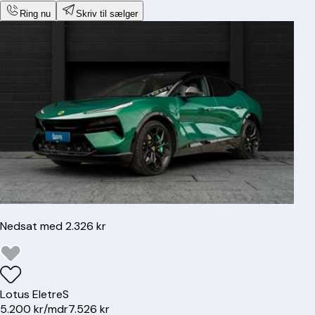
Ring nu
Skriv til sælger
Nedsat med 2.326 kr
Lotus
Eletre
S
5.200 kr/mdr
7.526 kr