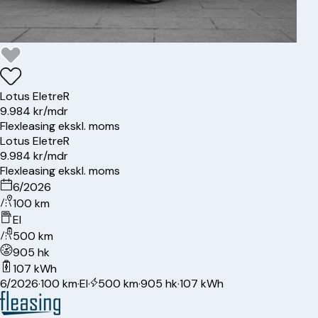
Lotus
Eletre
R
9.984 kr/mdr
Flexleasing ekskl. moms
Lotus
Eletre
R
9.984 kr/mdr
Flexleasing ekskl. moms
6/2026
100 km
El
500 km
905 hk
107 kWh
6/2026
·
100 km
·
El
·
500 km
·
905 hk
·
107 kWh