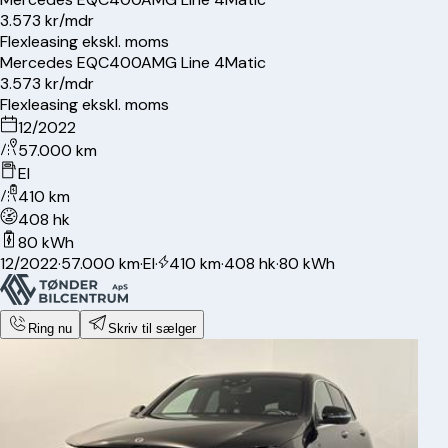
3.573 kr/mdr
Flexleasing ekskl. moms
Mercedes
EQC400
AMG Line 4Matic
3.573 kr/mdr
Flexleasing ekskl. moms
12/2022
57.000 km
El
410 km
408 hk
80 kWh
12/2022
·
57.000 km
·
El
·
410 km
·
408 hk
·
80 kWh
Ring nu
Skriv til sælger