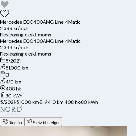
Mercedes
EQC400
AMG Line 4Matic
2.399 kr/mdr
Flexleasing ekskl. moms
Mercedes
EQC400
AMG Line 4Matic
2.399 kr/mdr
Flexleasing ekskl. moms
5/2021
51.000 km
El
410 km
408 hk
80 kWh
5/2021
·
51.000 km
·
El
·
410 km
·
408 hk
·
80 kWh
Ring nu
Skriv til sælger