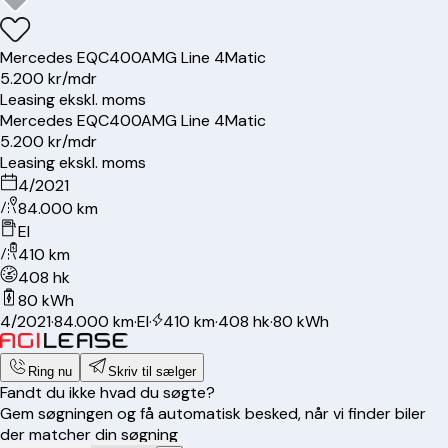
Mercedes
EQC400
AMG Line 4Matic
5.200 kr/mdr
Leasing ekskl. moms
Mercedes
EQC400
AMG Line 4Matic
5.200 kr/mdr
Leasing ekskl. moms
4/2021
84.000 km
El
410 km
408 hk
80 kWh
4/2021
·
84.000 km
·
El
·
410 km
·
408 hk
·
80 kWh
Ring nu
Skriv til sælger
Fandt du ikke hvad du søgte?
Gem søgningen og få automatisk besked, når vi finder biler
der matcher din søgning