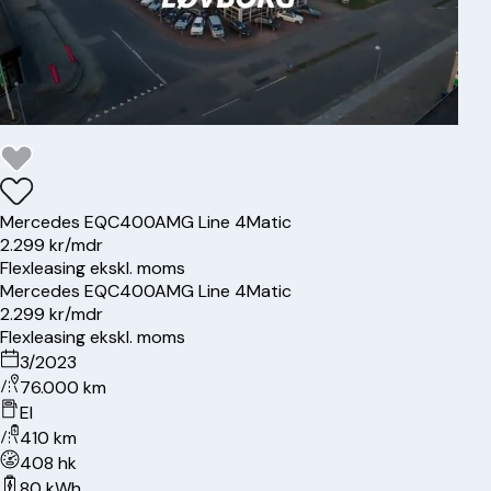
Mercedes
EQC400
AMG Line 4Matic
2.299 kr/mdr
Flexleasing ekskl. moms
Mercedes
EQC400
AMG Line 4Matic
2.299 kr/mdr
Flexleasing ekskl. moms
3/2023
76.000 km
El
410 km
408 hk
80 kWh