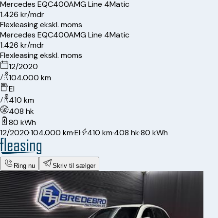
Mercedes
EQC400
AMG Line 4Matic
1.426 kr/mdr
Flexleasing ekskl. moms
Mercedes
EQC400
AMG Line 4Matic
1.426 kr/mdr
Flexleasing ekskl. moms
12/2020
104.000 km
El
410 km
408 hk
80 kWh
12/2020
·
104.000 km
·
El
·
410 km
·
408 hk
·
80 kWh
Ring nu
Skriv til sælger