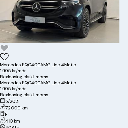
Mercedes
EQC400
AMG Line 4Matic
1.995 kr/mdr
Flexleasing ekskl. moms
Mercedes
EQC400
AMG Line 4Matic
1.995 kr/mdr
Flexleasing ekskl. moms
5/2021
72.000 km
El
410 km
408 hk