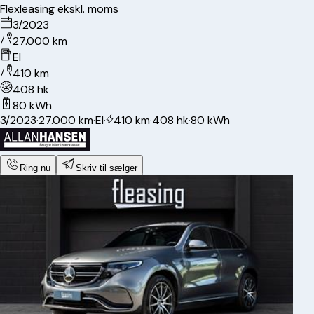
Flexleasing ekskl. moms
3/2023
27.000 km
El
410 km
408 hk
80 kWh
3/2023
·
27.000 km
·
El
·
410 km
·
408 hk
·
80 kWh
Ring nu
Skriv til sælger