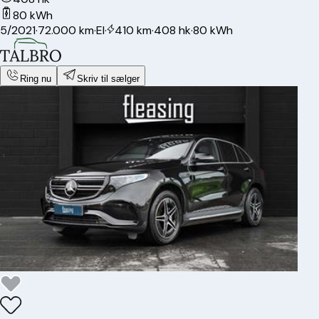
80 kWh
5/2021
·
72.000 km
·
El
·
410 km
·
408 hk
·
80 kWh
Ring nu
Skriv til sælger