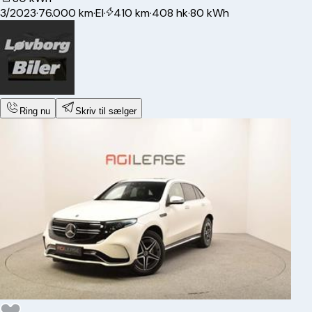
3/2023
·
76.000 km
·
El
·
410 km
·
408 hk
·
80 kWh
Ring nu
Skriv til sælger