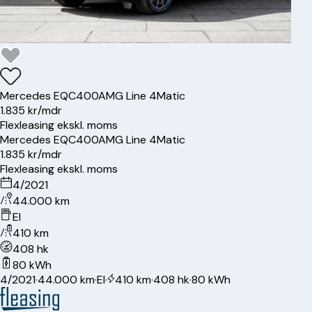
Mercedes
EQC400
AMG Line 4Matic
1.835 kr/mdr
Flexleasing ekskl. moms
Mercedes
EQC400
AMG Line 4Matic
1.835 kr/mdr
Flexleasing ekskl. moms
4/2021
44.000 km
El
410 km
408 hk
80 kWh
4/2021
·
44.000 km
·
El
·
410 km
·
408 hk
·
80 kWh