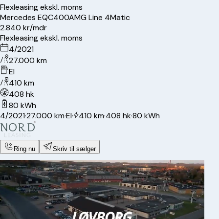
Flexleasing ekskl. moms
Mercedes
EQC400
AMG Line 4Matic
2.840 kr/mdr
Flexleasing ekskl. moms
4/2021
27.000 km
El
410 km
408 hk
80 kWh
4/2021
·
27.000 km
·
El
·
410 km
·
408 hk
·
80 kWh
Ring nu
Skriv til sælger