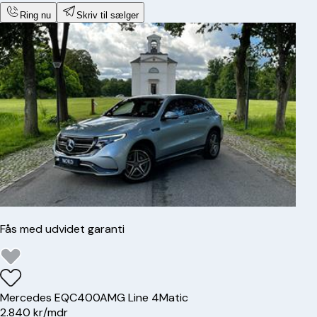
Ring nu
Skriv til sælger
Fås med udvidet garanti
Mercedes
EQC400
AMG Line 4Matic
2.840 kr/mdr