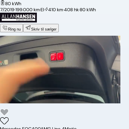
80 kWh
7/2019
·
199.000 km
·
El
·
410 km
·
408 hk
·
80 kWh
Ring nu
Skriv til sælger
Mercedes
EQC400
AMG Line 4Matic