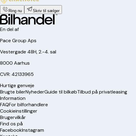
Ring nu
Skriv til sælger
En del af
Pace Group Aps
Vestergade 48H, 2.-4. sal
8000 Aarhus
CVR: 42133965
Hurtige genveje
Brugte biler
Nyheder
Guide til bilkøb
Tilbud på privatleasing
Information
FAQ
For bilforhandlere
Cookieinstillinger
Brugervilkår
Find os på
Facebook
Instagram