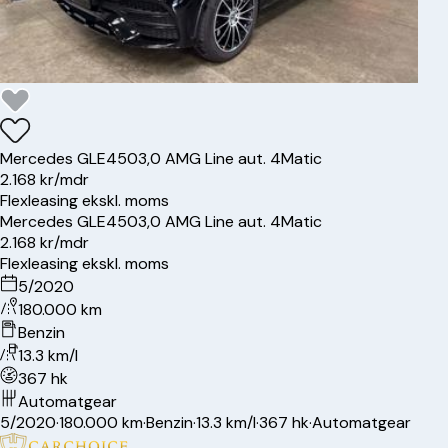
Mercedes
GLE450
3,0 AMG Line aut. 4Matic
2.168 kr/mdr
Flexleasing ekskl. moms
Mercedes
GLE450
3,0 AMG Line aut. 4Matic
2.168 kr/mdr
Flexleasing ekskl. moms
5/2020
180.000 km
Benzin
13.3 km/l
367 hk
Automatgear
5/2020
·
180.000 km
·
Benzin
·
13.3 km/l
·
367 hk
·
Automatgear