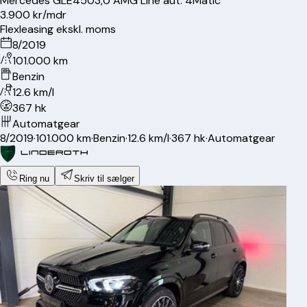
Mercedes
GLE450
3,0 AMG Line aut. 4Matic
3.900 kr/mdr
Flexleasing ekskl. moms
8/2019
101.000 km
Benzin
12.6 km/l
367 hk
Automatgear
8/2019
·
101.000 km
·
Benzin
·
12.6 km/l
·
367 hk
·
Automatgear
Ring nu
Skriv til sælger