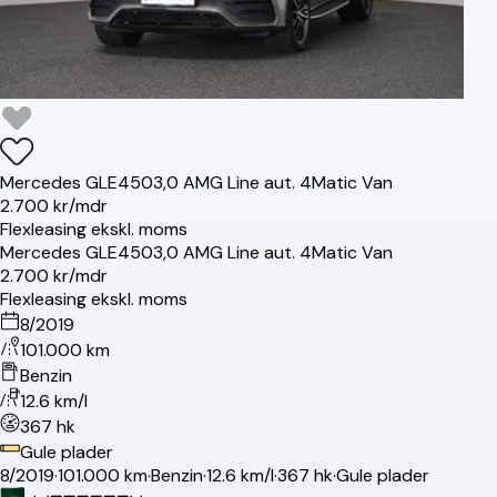
Mercedes
GLE450
3,0 AMG Line aut. 4Matic Van
2.700 kr/mdr
Flexleasing ekskl. moms
Mercedes
GLE450
3,0 AMG Line aut. 4Matic Van
2.700 kr/mdr
Flexleasing ekskl. moms
8/2019
101.000 km
Benzin
12.6 km/l
367 hk
Gule plader
8/2019
·
101.000 km
·
Benzin
·
12.6 km/l
·
367 hk
·
Gule plader