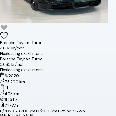
Porsche
Taycan Turbo
3.683 kr/mdr
Flexleasing ekskl. moms
Porsche
Taycan Turbo
3.683 kr/mdr
Flexleasing ekskl. moms
6/2020
73.200 km
El
408 km
625 hk
71 kWh
6/2020
·
73.200 km
·
El
·
408 km
·
625 hk
·
71 kWh