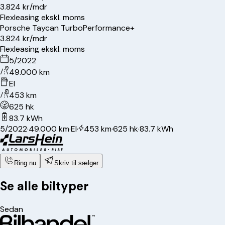
3.824 kr/mdr
Flexleasing ekskl. moms
Porsche
Taycan Turbo
Performance+
3.824 kr/mdr
Flexleasing ekskl. moms
5/2022
49.000 km
El
453 km
625 hk
83.7 kWh
5/2022
·
49.000 km
·
El
·
453 km
·
625 hk
·
83.7 kWh
Ring nu
Skriv til sælger
Se alle biltyper
Sedan