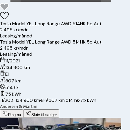
Tesla
Model Y
EL Long Range AWD 514HK 5d Aut.
2.495 kr/mdr
Leasing/måned
Tesla
Model Y
EL Long Range AWD 514HK 5d Aut.
2.495 kr/mdr
Leasing/måned
11/2021
134.900 km
El
507 km
514 hk
75 kWh
11/2021
·
134.900 km
·
El
·
507 km
·
514 hk
·
75 kWh
Ring nu
Skriv til sælger