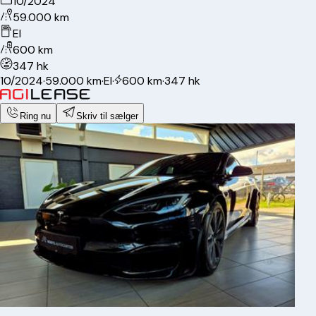
10/2024
59.000 km
El
600 km
347 hk
10/2024
·
59.000 km
·
El
·
600 km
·
347 hk
Ring nu
Skriv til sælger