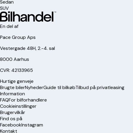
Sedan
SUV
En del af
Pace Group Aps
Vestergade 48H, 2.-4. sal
8000 Aarhus
CVR: 42133965
Hurtige genveje
Brugte biler
Nyheder
Guide til bilkøb
Tilbud på privatleasing
Information
FAQ
For bilforhandlere
Cookieinstillinger
Brugervilkår
Find os på
Facebook
Instagram
Kontakt