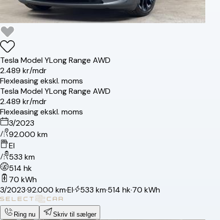
Tesla
Model Y
Long Range AWD
2.489 kr/mdr
Flexleasing ekskl. moms
Tesla
Model Y
Long Range AWD
2.489 kr/mdr
Flexleasing ekskl. moms
3/2023
92.000 km
El
533 km
514 hk
70 kWh
3/2023
·
92.000 km
·
El
·
533 km
·
514 hk
·
70 kWh
Ring nu
Skriv til sælger