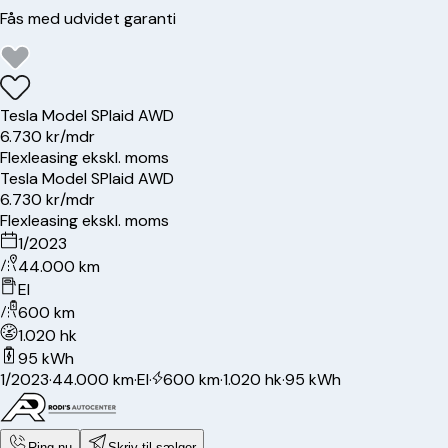
Fås med udvidet garanti
Tesla
Model S
Plaid AWD
6.730 kr/mdr
Flexleasing ekskl. moms
Tesla
Model S
Plaid AWD
6.730 kr/mdr
Flexleasing ekskl. moms
1/2023
44.000 km
El
600 km
1.020 hk
95 kWh
1/2023
·
44.000 km
·
El
·
600 km
·
1.020 hk
·
95 kWh
Ring nu
Skriv til sælger