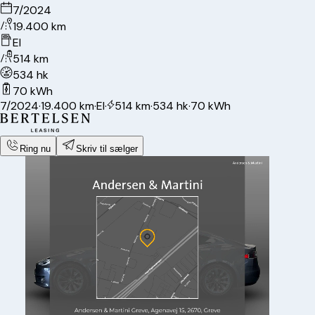
7/2024
19.400 km
El
514 km
534 hk
70 kWh
7/2024
·
19.400 km
·
El
·
514 km
·
534 hk
·
70 kWh
Ring nu
Skriv til sælger