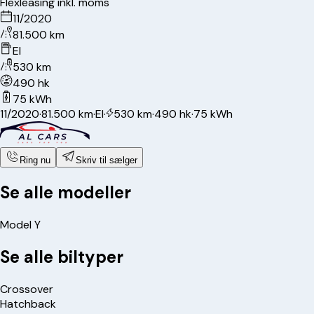
Flexleasing inkl. moms
11/2020
81.500 km
El
530 km
490 hk
75 kWh
11/2020
·
81.500 km
·
El
·
530 km
·
490 hk
·
75 kWh
Ring nu
Skriv til sælger
Se alle modeller
Model Y
Se alle biltyper
Crossover
Hatchback