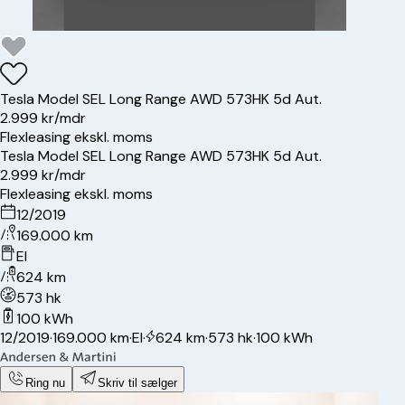
Tesla
Model S
EL Long Range AWD 573HK 5d Aut.
2.999 kr/mdr
Flexleasing ekskl. moms
Tesla
Model S
EL Long Range AWD 573HK 5d Aut.
2.999 kr/mdr
Flexleasing ekskl. moms
12/2019
169.000 km
El
624 km
573 hk
100 kWh
12/2019
·
169.000 km
·
El
·
624 km
·
573 hk
·
100 kWh
Ring nu
Skriv til sælger