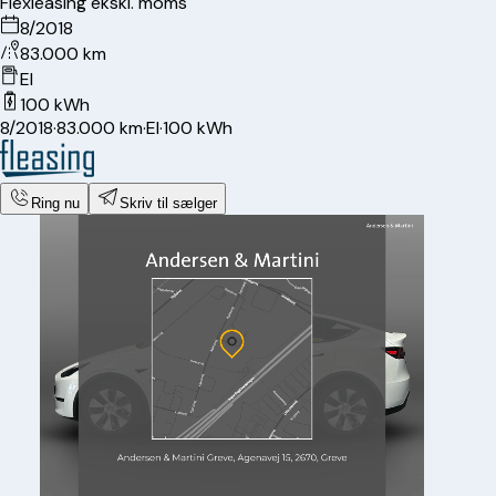
Flexleasing ekskl. moms
8/2018
83.000 km
El
100 kWh
8/2018
·
83.000 km
·
El
·
100 kWh
Ring nu
Skriv til sælger