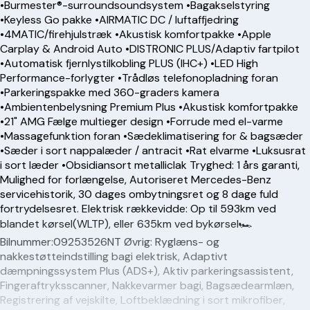
•Burmester®-surroundsoundsystem •Bagakselstyring
•Keyless Go pakke •AIRMATIC DC / luftaffjedring
•4MATIC/firehjulstræk •Akustisk komfortpakke •Apple
Carplay & Android Auto •DISTRONIC PLUS/Adaptiv fartpilot
•Automatisk fjernlystilkobling PLUS (IHC+) •LED High
Performance-forlygter •Trådløs telefonopladning foran
•Parkeringspakke med 360-graders kamera
•Ambientenbelysning Premium Plus •Akustisk komfortpakke
•21" AMG Fælge multieger design •Forrude med el-varme
•Massagefunktion foran •Sædeklimatisering for & bagsæder
•Sæder i sort nappalæder / antracit •Rat elvarme •Luksusrat
i sort læder •Obsidiansort metalliclak Tryghed: 1 års garanti,
Mulighed for forlængelse, Autoriseret Mercedes-Benz
servicehistorik, 30 dages ombytningsret og 8 dage fuld
fortrydelsesret. Elektrisk rækkevidde: Op til 593km ved
blandet kørsel(WLTP), eller 635km ved bykørsel🏎️
Bilnummer:09253526NT Øvrig: Ryglæns- og
nakkestøtteindstilling bagi elektrisk, Adaptivt
dæmpningssystem Plus (ADS+), Aktiv parkeringsassistent,
Fingeraftryksscanner, Nakkevarmer bagi, Bagsædearmlæn,
Registrering af vejskilte, Loftbeklædning i sort mikrofiber,