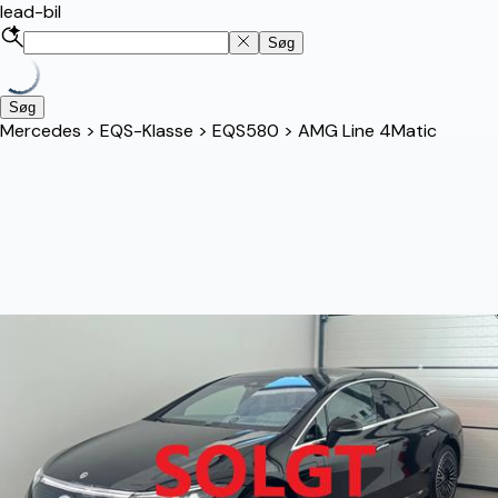
lead-bil
Søg
Søg
Mercedes
>
EQS-Klasse
>
EQS580
>
AMG Line 4Matic