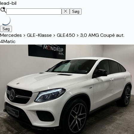
lead-bil
Søg
Søg
Mercedes
>
GLE-Klasse
>
GLE450
>
3,0 AMG Coupé aut.
4Matic