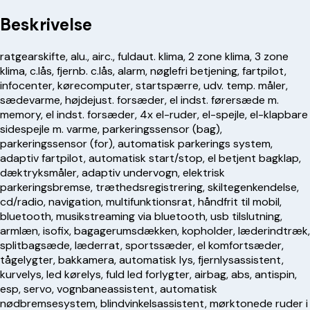
Beskrivelse
ratgearskifte, alu., airc., fuldaut. klima, 2 zone klima, 3 zone
klima, c.lås, fjernb. c.lås, alarm, nøglefri betjening, fartpilot,
infocenter, kørecomputer, startspærre, udv. temp. måler,
sædevarme, højdejust. forsæder, el indst. førersæde m.
memory, el indst. forsæder, 4x el-ruder, el-spejle, el-klapbare
sidespejle m. varme, parkeringssensor (bag),
parkeringssensor (for), automatisk parkerings system,
adaptiv fartpilot, automatisk start/stop, el betjent bagklap,
dæktryksmåler, adaptiv undervogn, elektrisk
parkeringsbremse, træthedsregistrering, skiltegenkendelse,
cd/radio, navigation, multifunktionsrat, håndfrit til mobil,
bluetooth, musikstreaming via bluetooth, usb tilslutning,
armlæn, isofix, bagagerumsdækken, kopholder, læderindtræk,
splitbagsæde, læderrat, sportssæder, el komfortsæder,
tågelygter, bakkamera, automatisk lys, fjernlysassistent,
kurvelys, led kørelys, fuld led forlygter, airbag, abs, antispin,
esp, servo, vognbaneassistent, automatisk
nødbremsesystem, blindvinkelsassistent, mørktonede ruder i