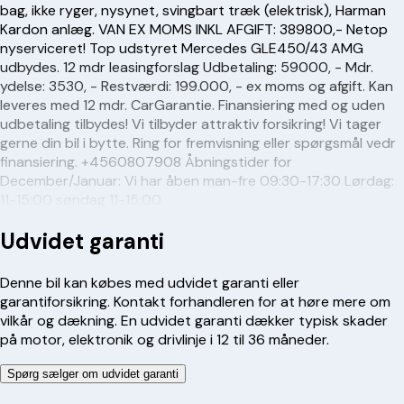
bag, ikke ryger, nysynet, svingbart træk (elektrisk), Harman
Kardon anlæg. VAN EX MOMS INKL AFGIFT: 389800,- Netop
nyserviceret! Top udstyret Mercedes GLE450/43 AMG
udbydes. 12 mdr leasingforslag Udbetaling: 59000, - Mdr.
ydelse: 3530, - Restværdi: 199.000, - ex moms og afgift. Kan
leveres med 12 mdr. CarGarantie. Finansiering med og uden
udbetaling tilbydes! Vi tilbyder attraktiv forsikring! Vi tager
gerne din bil i bytte. Ring for fremvisning eller spørgsmål vedr
finansiering. +4560807908 Åbningstider for
December/Januar: Vi har åben man-fre 09:30-17:30 Lørdag:
11-15:00 søndag 11-15:00
Udvidet garanti
Denne bil kan købes med udvidet garanti eller
garantiforsikring. Kontakt forhandleren for at høre mere om
vilkår og dækning. En udvidet garanti dækker typisk skader
på motor, elektronik og drivlinje i 12 til 36 måneder.
Spørg sælger om udvidet garanti