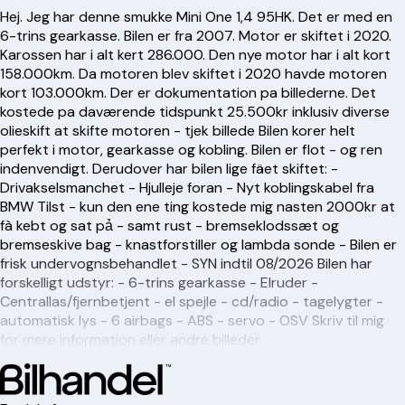
Hej. Jeg har denne smukke Mini One 1,4 95HK. Det er med en
6-trins gearkasse. Bilen er fra 2007. Motor er skiftet i 2020.
Karossen har i alt kert 286.000. Den nye motor har i alt kort
158.000km. Da motoren blev skiftet i 2020 havde motoren
kort 103.000km. Der er dokumentation pa billederne. Det
kostede pa daværende tidspunkt 25.500kr inklusiv diverse
olieskift at skifte motoren - tjek billede Bilen korer helt
perfekt i motor, gearkasse og kobling. Bilen er flot - og ren
indenvendigt. Derudover har bilen lige fäet skiftet: -
Drivakselsmanchet - Hjulleje foran - Nyt koblingskabel fra
BMW Tilst - kun den ene ting kostede mig nasten 2000kr at
fà kebt og sat pả - samt rust - bremseklodssæt og
bremseskive bag - knastforstiller og lambda sonde - Bilen er
frisk undervognsbehandlet - SYN indtil 08/2026 Bilen har
forskelligt udstyr: - 6-trins gearkasse - Elruder -
Centrallas/fjernbetjent - el spejle - cd/radio - tagelygter -
automatisk lys - 6 airbags - ABS - servo - OSV Skriv til mig
for mere information eller andre billeder.