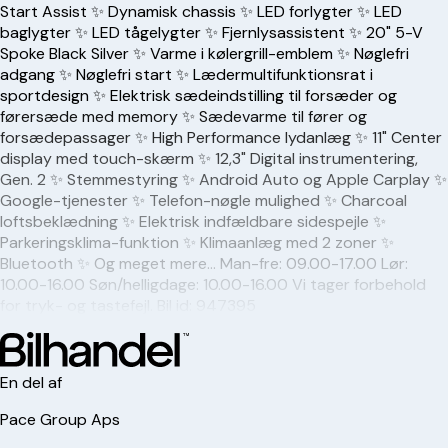
Start Assist ✨ Dynamisk chassis ✨ LED forlygter ✨ LED
baglygter ✨ LED tågelygter ✨ Fjernlysassistent ✨ 20" 5-V
Spoke Black Silver ✨ Varme i kølergrill-emblem ✨ Nøglefri
adgang ✨ Nøglefri start ✨ Lædermultifunktionsrat i
sportdesign ✨ Elektrisk sædeindstilling til forsæder og
førersæde med memory ✨ Sædevarme til fører og
forsædepassager ✨ High Performance lydanlæg ✨ 11" Center
display med touch-skærm ✨ 12,3" Digital instrumentering,
Gen. 2 ✨ Stemmestyring ✨ Android Auto og Apple Carplay ✨
Google-tjenester ✨ Telefon-nøgle mulighed ✨ Charcoal
loftsbeklædning ✨ Elektrisk indfældbare sidespejle ✨
Parkeringsklima-funktion ✨ Klimaanlæg med 2 zoner ✨
Bluetooth ✨ Og meget mere… Man-fre: 09.00-17.00 Lør:
10.00-16.00 Søn/helligdage: 10.00-16.00 Vi tager forbehold
for tryk- og tastefejl. Bil id: 947395
En del af
Pace Group Aps