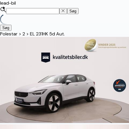
lead-bil
Søg
Søg
Polestar
>
2
>
EL 231HK 5d Aut.