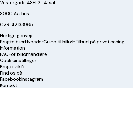
Vestergade 48H, 2.-4. sal
8000 Aarhus
CVR: 42133965
Hurtige genveje
Brugte biler
Nyheder
Guide til bilkøb
Tilbud på privatleasing
Information
FAQ
For bilforhandlere
Cookieinstillinger
Brugervilkår
Find os på
Facebook
Instagram
Kontakt