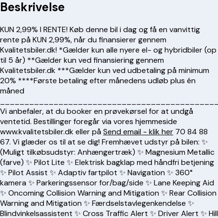
Beskrivelse
KUN 2,99% I RENTE! Køb denne bil i dag og få en vanvittig
rente på KUN 2,99%, når du finansierer gennem
Kvalitetsbiler.dk! *Gælder kun alle nyere el- og hybridbiler (op
til 5 år) **Gælder kun ved finansiering gennem
Kvalitetsbiler.dk ***Gælder kun ved udbetaling på minimum
20% ****Første betaling efter månedens udløb plus én
måned
____________________________________________
Vi anbefaler, at du booker en prøvekørsel for at undgå
ventetid. Bestillinger foregår via vores hjemmeside
www.kvalitetsbiler.dk eller på
Send email - klik her
70 84 88
67
. Vi glæder os til at se dig! Fremhævet udstyr på bilen: ✨
(Muligt tilkøbsudstyr: Anhængertræk) ✨ Magnesium Metallic
(farve) ✨ Pilot Lite ✨ Elektrisk bagklap med håndfri betjening
✨ Pilot Assist ✨ Adaptiv fartpilot ✨ Navigation ✨ 360°
kamera ✨ Parkeringssensor for/bag/side ✨ Lane Keeping Aid
✨ Oncoming Collision Warning and Mitigation ✨ Rear Collision
Warning and Mitigation ✨ Færdselstavlegenkendelse ✨
Blindvinkelsassistent ✨ Cross Traffic Alert ✨ Driver Alert ✨ Hill