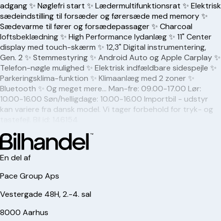
adgang ✨ Nøglefri start ✨ Lædermultifunktionsrat ✨ Elektrisk
sædeindstilling til forsæder og førersæde med memory ✨
Sædevarme til fører og forsædepassager ✨ Charcoal
loftsbeklædning ✨ High Performance lydanlæg ✨ 11" Center
display med touch-skærm ✨ 12,3" Digital instrumentering,
Gen. 2 ✨ Stemmestyring ✨ Android Auto og Apple Carplay ✨
Telefon-nøgle mulighed ✨ Elektrisk indfældbare sidespejle ✨
Parkeringsklima-funktion ✨ Klimaanlæg med 2 zoner ✨
Bluetooth ✨ Og meget mere… Man-fre: 09.00-17.00 Lør:
10.00-16.00 Søn/helligdage: 10.00-16.00 Importbil - udstyr
kan variere fra dansk model. Vi tager forbehold for tryk- og
tastefejl. Bil id: 146154
En del af
Pace Group Aps
Vestergade 48H, 2.-4. sal
8000 Aarhus