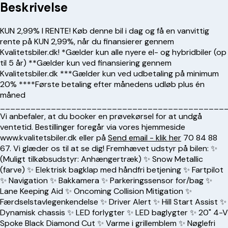
Beskrivelse
KUN 2,99% I RENTE! Køb denne bil i dag og få en vanvittig
rente på KUN 2,99%, når du finansierer gennem
Kvalitetsbiler.dk! *Gælder kun alle nyere el- og hybridbiler (op
til 5 år) **Gælder kun ved finansiering gennem
Kvalitetsbiler.dk ***Gælder kun ved udbetaling på minimum
20% ****Første betaling efter månedens udløb plus én
måned
____________________________________________
Vi anbefaler, at du booker en prøvekørsel for at undgå
ventetid. Bestillinger foregår via vores hjemmeside
www.kvalitetsbiler.dk eller på
Send email - klik her
70 84 88
67
. Vi glæder os til at se dig! Fremhævet udstyr på bilen: ✨
(Muligt tilkøbsudstyr: Anhængertræk) ✨ Snow Metallic
(farve) ✨ Elektrisk bagklap med håndfri betjening ✨ Fartpilot
✨ Navigation ✨ Bakkamera ✨ Parkeringssensor for/bag ✨
Lane Keeping Aid ✨ Oncoming Collision Mitigation ✨
Færdselstavlegenkendelse ✨ Driver Alert ✨ Hill Start Assist ✨
Dynamisk chassis ✨ LED forlygter ✨ LED baglygter ✨ 20" 4-V
Spoke Black Diamond Cut ✨ Varme i grillemblem ✨ Nøglefri