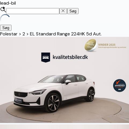
lead-bil
Søg
Søg
Polestar
>
2
>
EL Standard Range 224HK 5d Aut.