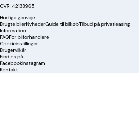
CVR: 42133965
Hurtige genveje
Brugte biler
Nyheder
Guide til bilkøb
Tilbud på privatleasing
Information
FAQ
For bilforhandlere
Cookieinstillinger
Brugervilkår
Find os på
Facebook
Instagram
Kontakt