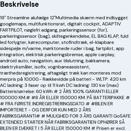
Beskrivelse
19" Streamline alufælge 12"Multimedia skærm med indbygget
googlemaps, multifunktionsrat, digitalt cockpit, ADAPTIV
FARTPILOT, nøglefri adgang, parkeringssensor (for),
parkeringssensor (bag), skiltegenkendelse, EL BAG KLAP, fuld
led forlygter, kørecomputer, stofindtræk, el-klapbare
sidespejle m/varme, mørktonede ruder i bag, fartpilot, app
integration, elektrisk parkeringsbremse, apple carplay,
android auto, navigation, aux tilslutning, bakkamera,
dæktryksmåler, isofix, vognbaneassistent,
træthedsregistrering, aftageligt træk kan monteres mod
merpris på 10.000.- Rækkevidde på batteri - WLTP: 420 km
AC ladning: 3 faser op til 11 kwh DC ladning: 130 kw (max)
Batteristørrelse: 60 kWh # 2 ÅRS 100% GARANTI ELLER
100000 KM.# #8 ÅR ELLER 150000 KM. PÅ BATTERIPAKKE #
# FRA FØRSTE INDREGISTRERINGSDATO # #BILEN ER
IMPORTERET - OG DERFOR KUN MED 2 ÅRS
FABRIKSGARANTI# # MULIGHED FOR 3 ÅRS GARANTI GoSAFE
EXTENDED STARTER NÅR FABRIKSGARANTIEN OPHØRER SÅ
BILEN ER DÆKKET I 5 ÅR ELLER 150000 KM # Prisen er excl.