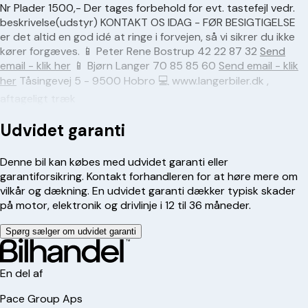
Nr Plader 1500,- Der tages forbehold for evt. tastefejl vedr.
beskrivelse(udstyr) KONTAKT OS IDAG - FØR BESIGTIGELSE
er det altid en god idé at ringe i forvejen, så vi sikrer du ikke
kører forgæves. 📱 Peter Rene Bostrup 42 22 87 32
Send
email - klik her
📱 Bjørn Langer
70 85 85 60
Send email - klik
her
Tåsingevej 5 - 9500 Hobro 💻 www.langerbiler.dk ,
aftageligt træk
Udvidet garanti
Denne bil kan købes med udvidet garanti eller
garantiforsikring. Kontakt forhandleren for at høre mere om
vilkår og dækning. En udvidet garanti dækker typisk skader
på motor, elektronik og drivlinje i 12 til 36 måneder.
Spørg sælger om udvidet garanti
En del af
Pace Group Aps