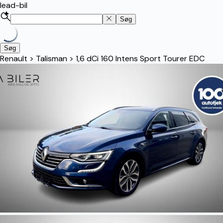
lead-bil
Søg
Søg
Renault
>
Talisman
>
1,6 dCi 160 Intens Sport Tourer EDC