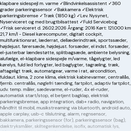
klapbare sidespejl m. varme ✓Blindvinkelsassistent ✓360
grader parkeringssensor ✓Bakkamera ✓Elektrisk
parkeringsbremse ✓Træk (1850 kg) ✓Lev. Nysynet,
Nyserviceret og med brugtbilsattest ✓Fuld Servicebog
✓Frisk serviceret d. 26.02.2026 Årgang: 2016 Kørt: 121.000 km
21,7 km/l - Diesel kørecomputer, digitalt cockpit,
multifunktionsrat, læderrat, dellæderindtræk, sportssæder,
højdejust. førersæde, højdejust. forsæder, el indst. forsæder,
el-justerbar lændestøtte, splitbagsæde, ambiente belysning,
alufælge, el-klapbare sidespejle m/varme, tågelygter, led
kørelys, fuld led forlygter, led baglygter, tagræling, træk,
aftageligt træk, automatgear, varme i rat, aircondition,
fuldaut. klima, 2 zone klima, elektrisk kabinevarmer, centrallås,
fjernb. centrallås, nøglefri tænding, fartpilot, adaptiv fartpilot,
udv. temp. måler, sædevarme, el-ruder, 4x el-ruder,
automatisk start/stop, el betjent bagklap, elektrisk
parkeringsbremse, app integration, dab+ radio, navigation,
håndfrit til mobil, musikstreaming via bluetooth, android auto,
apple carplay, usb-c tilslutning, alarm, regnsensor,
bakkamera, parkeringssensor (for), parkeringssensor (bag),
dæktryksmåler, skiltegenkendelse, isofix, automatisk lys,