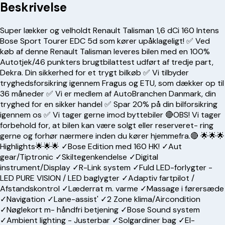
Beskrivelse
Super lækker og velholdt Renault Talisman 1,6 dCi 160 Intens
Bose Sport Tourer EDC 5d som kører upåklageligt! ✅ Ved
køb af denne Renault Talisman leveres bilen med en 100%
Autotjek/46 punkters brugtbilattest udført af tredje part,
Dekra. Din sikkerhed for et trygt bilkøb ✅ Vi tilbyder
tryghedsforsikring igennem Fragus og ETU, som dækker op til
36 måneder ✅ Vi er medlem af AutoBranchen Danmark, din
tryghed for en sikker handel ✅ Spar 20% på din bilforsikring
igennem os ✅ Vi tager gerne imod byttebiler 🔴OBS! Vi tager
forbehold for, at bilen kan være solgt eller reserveret- ring
gerne og forhør nærmere inden du kører hjemmefra.🔴 🌟🌟🌟
Highlights🌟🌟🌟 ✓Bose Edition med 160 HK! ✓Aut
gear/Tiptronic ✓Skiltegenkendelse ✓Digital
instrument/Display ✓R-Link system ✓Fuld LED-forlygter -
LED PURE VISION / LED baglygter ✓Adaptiv fartpilot /
Afstandskontrol ✓Læderrat m. varme ✓Massage i førersæde
✓Navigation ✓Lane-assist' ✓2 Zone klima/Aircondition
✓Nøglekort m- håndfri betjening ✓Bose Sound system
✓Ambient lighting - Justerbar ✓Solgardiner bag ✓El-