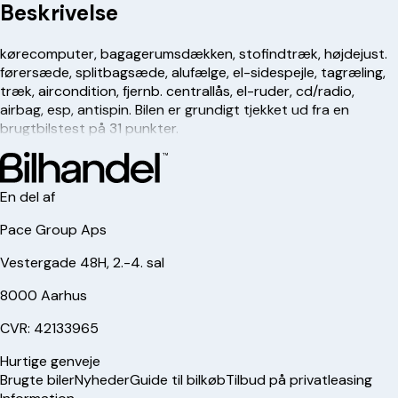
Beskrivelse
kørecomputer, bagagerumsdækken, stofindtræk, højdejust.
førersæde, splitbagsæde, alufælge, el-sidespejle, tagræling,
træk, aircondition, fjernb. centrallås, el-ruder, cd/radio,
airbag, esp, antispin. Bilen er grundigt tjekket ud fra en
brugtbilstest på 31 punkter.
En del af
Pace Group Aps
Vestergade 48H, 2.-4. sal
8000 Aarhus
CVR: 42133965
Hurtige genveje
Brugte biler
Nyheder
Guide til bilkøb
Tilbud på privatleasing