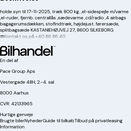
holde syn til 17-11-2025, træk 800 kg. ,el-sidespejle m/varme
,el-ruder, fjernb. centrallås ,sædevarme ,cd/radio ,4 airbags
bagagerumsdækken, stofindtræk, højdejust. førersæde,
splitbagsæde KASTANIEHØJVEJ 27, 8600 SILKEBORG
☎️Kontakt os på +
40 86 86 40
En del af
Pace Group Aps
Vestergade 48H, 2.-4. sal
8000 Aarhus
CVR: 42133965
Hurtige genveje
Brugte biler
Nyheder
Guide til bilkøb
Tilbud på privatleasing
Information