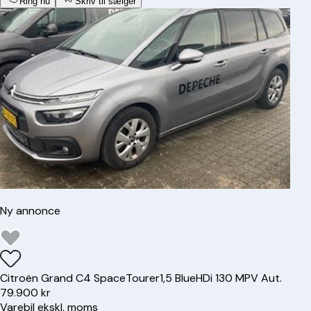
Ring nu
Skriv til sælger
Ny annonce
Citroën
Grand C4 SpaceTourer
1,5 BlueHDi 130 MPV Aut.
79.900 kr
Varebil ekskl. moms