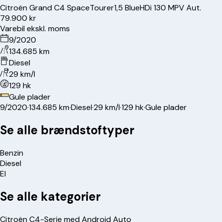
Citroën
Grand C4 SpaceTourer
1,5 BlueHDi 130 MPV Aut.
79.900 kr
Varebil ekskl. moms
9/2020
134.685 km
Diesel
29 km/l
129 hk
Gule plader
9/2020
·
134.685 km
·
Diesel
·
29 km/l
·
129 hk
·
Gule plader
Se alle brændstoftyper
Benzin
Diesel
El
Se alle kategorier
Citroën C4-Serie med Android Auto