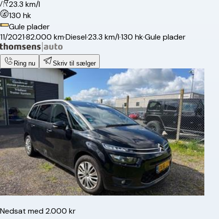
23.3 km/l
130 hk
Gule plader
11/2021
·
82.000 km
·
Diesel
·
23.3 km/l
·
130 hk
·
Gule plader
Ring nu
Skriv til sælger
Nedsat med 2.000 kr