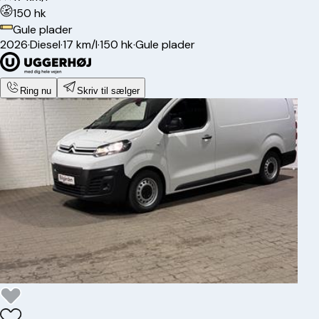
150 hk
Gule plader
2026
·
Diesel
·
17 km/l
·
150 hk
·
Gule plader
Ring nu
Skriv til sælger