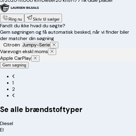
5/2020
·
111.000 km
·
Diesel
·
20 km/l
·
177 hk
·
Gule plader
Ring nu
Skriv til sælger
Fandt du ikke hvad du søgte?
Gem søgningen og få automatisk besked, når vi finder biler
der matcher din søgning
Citroën
Jumpy-Serie
Varevogn ekskl moms
Apple CarPlay
Gem søgning
1
2
Se alle brændstoftyper
Diesel
El