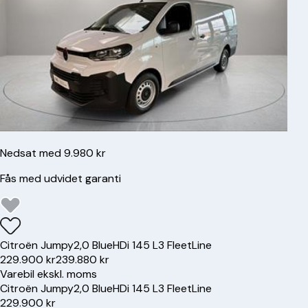
Nedsat med 9.980 kr
Fås med udvidet garanti
Citroën
Jumpy
2,0 BlueHDi 145 L3 FleetLine
229.900 kr
239.880 kr
Varebil ekskl. moms
Citroën
Jumpy
2,0 BlueHDi 145 L3 FleetLine
229.900 kr