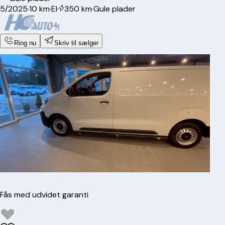
5/2025
·
10 km
·
El
·
350 km
·
Gule plader
Ring nu
Skriv til sælger
Fås med udvidet garanti