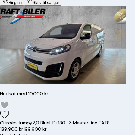
Ring nu
Skriv til sælger
Nedsat med 10.000 kr
Citroën
Jumpy
2,0 BlueHDi 180 L3 MasterLine EAT8
189.900 kr
199.900 kr