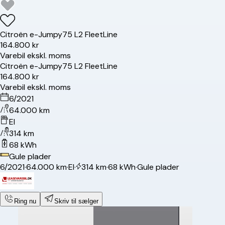
Citroën
e-Jumpy
75 L2 FleetLine
164.800 kr
Varebil ekskl. moms
Citroën
e-Jumpy
75 L2 FleetLine
164.800 kr
Varebil ekskl. moms
6/2021
64.000 km
El
314 km
68 kWh
Gule plader
6/2021
·
64.000 km
·
El
·
314 km
·
68 kWh
·
Gule plader
Ring nu
Skriv til sælger