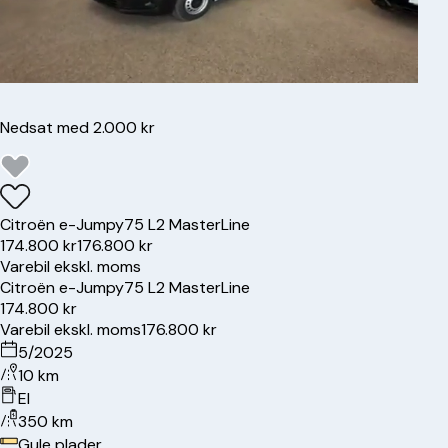
Nedsat med 2.000 kr
Citroën
e-Jumpy
75 L2 MasterLine
174.800 kr
176.800 kr
Varebil ekskl. moms
Citroën
e-Jumpy
75 L2 MasterLine
174.800 kr
Varebil ekskl. moms
176.800 kr
5/2025
10 km
El
350 km
Gule plader