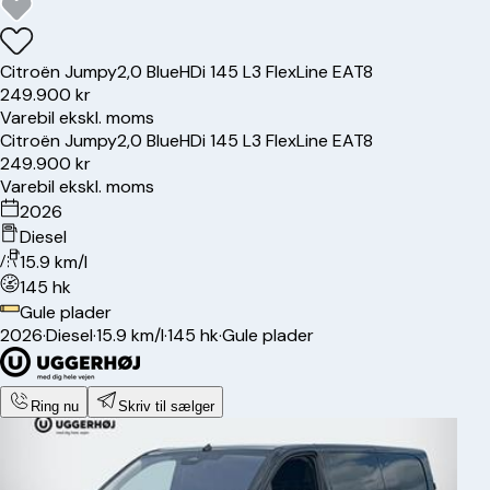
Citroën
Jumpy
2,0 BlueHDi 145 L3 FlexLine EAT8
249.900 kr
Varebil ekskl. moms
Citroën
Jumpy
2,0 BlueHDi 145 L3 FlexLine EAT8
249.900 kr
Varebil ekskl. moms
2026
Diesel
15.9 km/l
145 hk
Gule plader
2026
·
Diesel
·
15.9 km/l
·
145 hk
·
Gule plader
Ring nu
Skriv til sælger