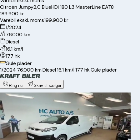
Varebil ekskl. moms
Citroën
Jumpy
2,0 BlueHDi 180 L3 MasterLine EAT8
189.900 kr
Varebil ekskl. moms
199.900 kr
1/2024
76.000 km
Diesel
16.1 km/l
177 hk
Gule plader
1/2024
·
76.000 km
·
Diesel
·
16.1 km/l
·
177 hk
·
Gule plader
Ring nu
Skriv til sælger