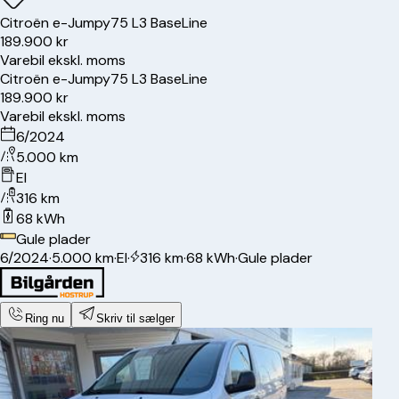
Citroën
e-Jumpy
75 L3 BaseLine
189.900 kr
Varebil ekskl. moms
Citroën
e-Jumpy
75 L3 BaseLine
189.900 kr
Varebil ekskl. moms
6/2024
5.000 km
El
316 km
68 kWh
Gule plader
6/2024
·
5.000 km
·
El
·
316 km
·
68 kWh
·
Gule plader
Ring nu
Skriv til sælger