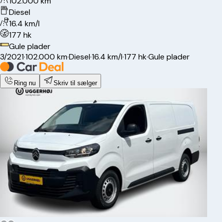
102.000 km
Diesel
16.4 km/l
177 hk
Gule plader
3/2021
·
102.000 km
·
Diesel
·
16.4 km/l
·
177 hk
·
Gule plader
Ring nu
Skriv til sælger