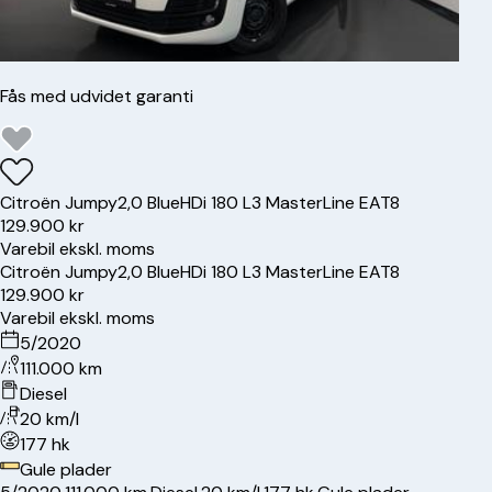
Fås med udvidet garanti
Citroën
Jumpy
2,0 BlueHDi 180 L3 MasterLine EAT8
129.900 kr
Varebil ekskl. moms
Citroën
Jumpy
2,0 BlueHDi 180 L3 MasterLine EAT8
129.900 kr
Varebil ekskl. moms
5/2020
111.000 km
Diesel
20 km/l
177 hk
Gule plader