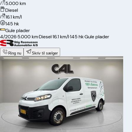
5.000 km
Diesel
16.1 km/l
145 hk
Gule plader
4/2026
·
5.000 km
·
Diesel
·
16.1 km/l
·
145 hk
·
Gule plader
Ring nu
Skriv til sælger