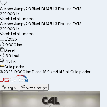
Citroën
Jumpy
2,0 BlueHDi 145 L3 FlexLine EAT8
229.900 kr
Varebil ekskl. moms
Citroën
Jumpy
2,0 BlueHDi 145 L3 FlexLine EAT8
229.900 kr
Varebil ekskl. moms
3/2025
19.000 km
Diesel
15.9 km/l
145 hk
Gule plader
3/2025
·
19.000 km
·
Diesel
·
15.9 km/l
·
145 hk
·
Gule plader
Ring nu
Skriv til sælger