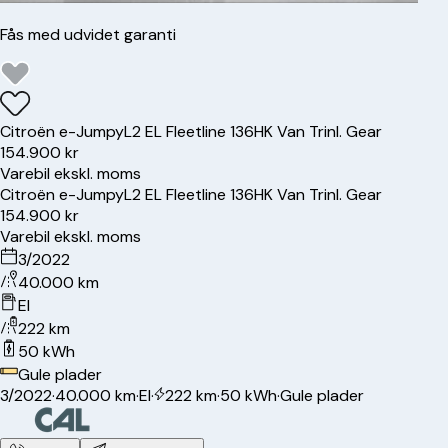
Fås med udvidet garanti
Citroën
e-Jumpy
L2 EL Fleetline 136HK Van Trinl. Gear
154.900 kr
Varebil ekskl. moms
Citroën
e-Jumpy
L2 EL Fleetline 136HK Van Trinl. Gear
154.900 kr
Varebil ekskl. moms
3/2022
40.000 km
El
222 km
50 kWh
Gule plader
3/2022
·
40.000 km
·
El
·
222 km
·
50 kWh
·
Gule plader