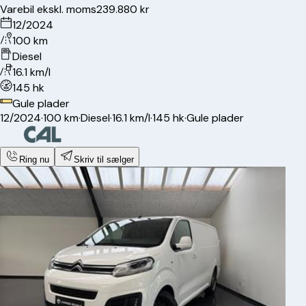
Varebil ekskl. moms
239.880 kr
12/2024
100 km
Diesel
16.1 km/l
145 hk
Gule plader
12/2024
·
100 km
·
Diesel
·
16.1 km/l
·
145 hk
·
Gule plader
Ring nu
Skriv til sælger