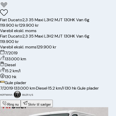
Fiat
Ducato
2,3 35 Maxi L3H2 MJT 130HK Van 6g
119.900 kr
129.900 kr
Varebil ekskl. moms
Fiat
Ducato
2,3 35 Maxi L3H2 MJT 130HK Van 6g
119.900 kr
Varebil ekskl. moms
129.900 kr
7/2019
133.000 km
Diesel
15.2 km/l
130 hk
Gule plader
7/2019
·
133.000 km
·
Diesel
·
15.2 km/l
·
130 hk
·
Gule plader
Ring nu
Skriv til sælger