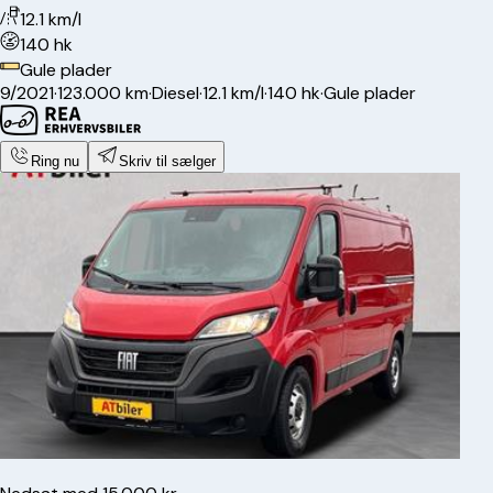
12.1 km/l
140 hk
Gule plader
9/2021
·
123.000 km
·
Diesel
·
12.1 km/l
·
140 hk
·
Gule plader
Ring nu
Skriv til sælger