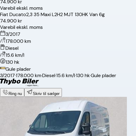
74.900 kr
Varebil ekskl. moms
Fiat
Ducato
2,3 35 Maxi L2H2 MJT 130HK Van 6g
74.900 kr
Varebil ekskl. moms
3/2017
178.000 km
Diesel
15.6 km/l
130 hk
Gule plader
3/2017
·
178.000 km
·
Diesel
·
15.6 km/l
·
130 hk
·
Gule plader
Ring nu
Skriv til sælger