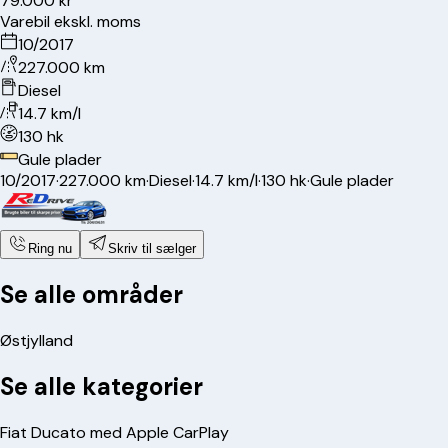
79.000 kr
Varebil ekskl. moms
10/2017
227.000 km
Diesel
14.7 km/l
130 hk
Gule plader
10/2017
·
227.000 km
·
Diesel
·
14.7 km/l
·
130 hk
·
Gule plader
Ring nu
Skriv til sælger
Se alle områder
Østjylland
Se alle kategorier
Fiat Ducato med Apple CarPlay