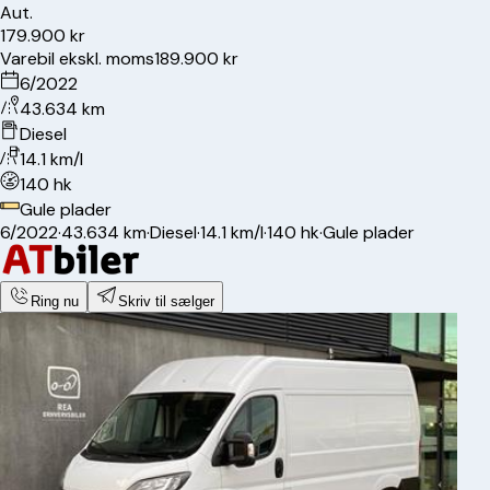
Aut.
179.900 kr
Varebil ekskl. moms
189.900 kr
6/2022
43.634 km
Diesel
14.1 km/l
140 hk
Gule plader
6/2022
·
43.634 km
·
Diesel
·
14.1 km/l
·
140 hk
·
Gule plader
Ring nu
Skriv til sælger