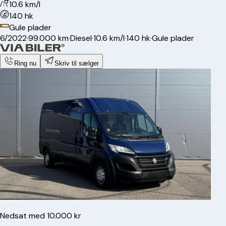
10.6 km/l
140 hk
Gule plader
6/2022
·
99.000 km
·
Diesel
·
10.6 km/l
·
140 hk
·
Gule plader
Ring nu
Skriv til sælger
Nedsat med 10.000 kr