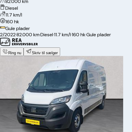
82.000 km
Diesel
11.7 km/l
160 hk
Gule plader
2/2022
·
82.000 km
·
Diesel
·
11.7 km/l
·
160 hk
·
Gule plader
Ring nu
Skriv til sælger