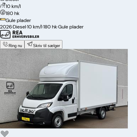
10 km/l
180 hk
Gule plader
2026
·
Diesel
·
10 km/l
·
180 hk
·
Gule plader
Ring nu
Skriv til sælger