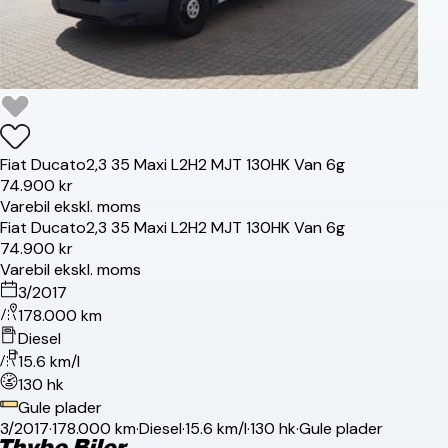
Fiat
Ducato
2,3 35 Maxi L2H2 MJT 130HK Van 6g
74.900 kr
Varebil ekskl. moms
Fiat
Ducato
2,3 35 Maxi L2H2 MJT 130HK Van 6g
74.900 kr
Varebil ekskl. moms
3/2017
178.000 km
Diesel
15.6 km/l
130 hk
Gule plader
3/2017
·
178.000 km
·
Diesel
·
15.6 km/l
·
130 hk
·
Gule plader