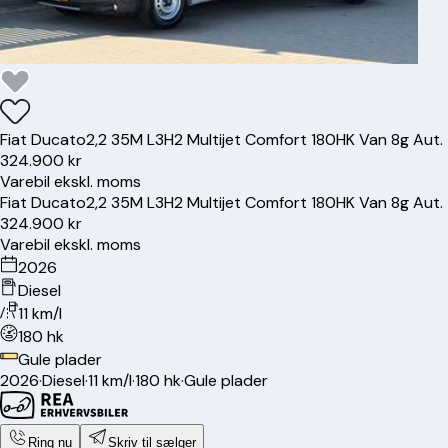
Fiat
Ducato
2,2 35M L3H2 Multijet Comfort 180HK Van 8g Aut.
324.900 kr
Varebil ekskl. moms
Fiat
Ducato
2,2 35M L3H2 Multijet Comfort 180HK Van 8g Aut.
324.900 kr
Varebil ekskl. moms
2026
Diesel
11 km/l
180 hk
Gule plader
2026
·
Diesel
·
11 km/l
·
180 hk
·
Gule plader
Ring nu
Skriv til sælger