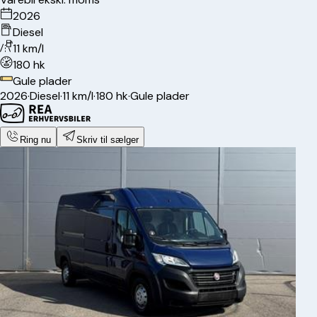
2026
Diesel
11 km/l
180 hk
Gule plader
2026
·
Diesel
·
11 km/l
·
180 hk
·
Gule plader
Ring nu
Skriv til sælger