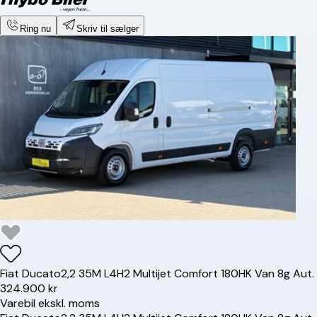
Ring nu
Skriv til sælger
Fiat
Ducato
2,2 35M L4H2 Multijet Comfort 180HK Van 8g Aut.
324.900 kr
Varebil ekskl. moms