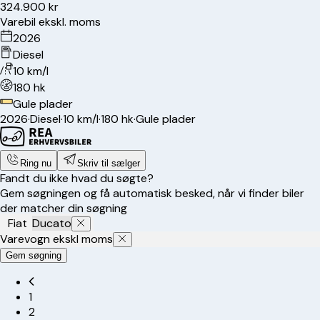
324.900 kr
Varebil ekskl. moms
2026
Diesel
10 km/l
180 hk
Gule plader
2026
·
Diesel
·
10 km/l
·
180 hk
·
Gule plader
Ring nu
Skriv til sælger
Fandt du ikke hvad du søgte?
Gem søgningen og få automatisk besked, når vi finder biler
der matcher din søgning
Fiat
Ducato
Varevogn ekskl moms
Gem søgning
1
2