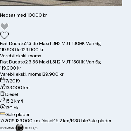
Nedsat med 10.000 kr
Fiat
Ducato
2,3 35 Maxi L3H2 MJT 130HK Van 6g
119.900 kr
129.900 kr
Varebil ekskl. moms
Fiat
Ducato
2,3 35 Maxi L3H2 MJT 130HK Van 6g
119.900 kr
Varebil ekskl. moms
129.900 kr
7/2019
133.000 km
Diesel
15.2 km/l
130 hk
Gule plader
7/2019
·
133.000 km
·
Diesel
·
15.2 km/l
·
130 hk
·
Gule plader