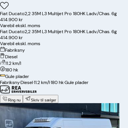
Fiat
Ducato
2,2 35M L3 Multijet Pro 180HK Ladv./Chas. 6g
414.900 kr
Varebil ekskl. moms
Fiat
Ducato
2,2 35M L3 Multijet Pro 180HK Ladv./Chas. 6g
414.900 kr
Varebil ekskl. moms
Fabriksny
Diesel
11.2 km/l
180 hk
Gule plader
Fabriksny
·
Diesel
·
11.2 km/l
·
180 hk
·
Gule plader
Ring nu
Skriv til sælger