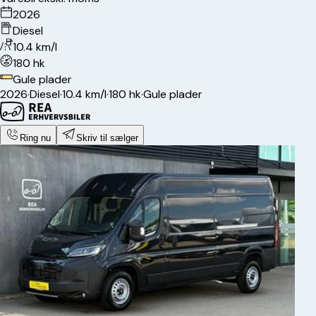
2026
Diesel
10.4 km/l
180 hk
Gule plader
2026
·
Diesel
·
10.4 km/l
·
180 hk
·
Gule plader
Ring nu
Skriv til sælger