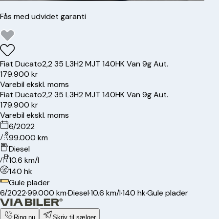
Fås med udvidet garanti
Fiat
Ducato
2,2 35 L3H2 MJT 140HK Van 9g Aut.
179.900 kr
Varebil ekskl. moms
Fiat
Ducato
2,2 35 L3H2 MJT 140HK Van 9g Aut.
179.900 kr
Varebil ekskl. moms
6/2022
99.000 km
Diesel
10.6 km/l
140 hk
Gule plader
6/2022
·
99.000 km
·
Diesel
·
10.6 km/l
·
140 hk
·
Gule plader
Ring nu
Skriv til sælger