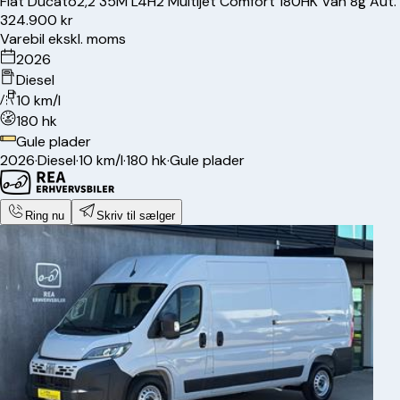
Fiat
Ducato
2,2 35M L4H2 Multijet Comfort 180HK Van 8g Aut.
324.900 kr
Varebil ekskl. moms
2026
Diesel
10 km/l
180 hk
Gule plader
2026
·
Diesel
·
10 km/l
·
180 hk
·
Gule plader
Ring nu
Skriv til sælger