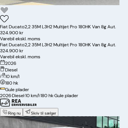
Fiat
Ducato
2,2 35M L3H2 Multijet Pro 180HK Van 8g Aut.
324.900 kr
Varebil ekskl. moms
Fiat
Ducato
2,2 35M L3H2 Multijet Pro 180HK Van 8g Aut.
324.900 kr
Varebil ekskl. moms
2026
Diesel
10 km/l
180 hk
Gule plader
2026
·
Diesel
·
10 km/l
·
180 hk
·
Gule plader
Ring nu
Skriv til sælger