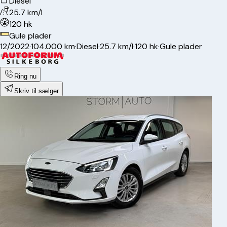
Diesel
25.7 km/l
120 hk
Gule plader
12/2022
·
104.000 km
·
Diesel
·
25.7 km/l
·
120 hk
·
Gule plader
Ring nu
Skriv til sælger