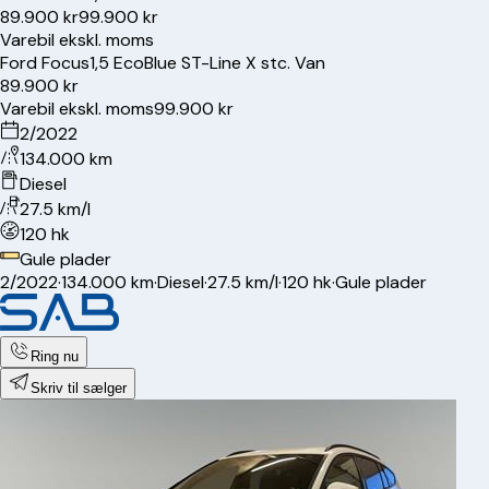
89.900 kr
99.900 kr
Varebil ekskl. moms
Ford
Focus
1,5 EcoBlue ST-Line X stc. Van
89.900 kr
Varebil ekskl. moms
99.900 kr
2/2022
134.000 km
Diesel
27.5 km/l
120 hk
Gule plader
2/2022
·
134.000 km
·
Diesel
·
27.5 km/l
·
120 hk
·
Gule plader
Ring nu
Skriv til sælger