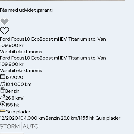
Fås med udvidet garanti
Ford
Focus
1,0 EcoBoost mHEV Titanium stc. Van
109.900 kr
Varebil ekskl. moms
Ford
Focus
1,0 EcoBoost mHEV Titanium stc. Van
109.900 kr
Varebil ekskl. moms
12/2020
104.000 km
Benzin
26.8 km/l
155 hk
Gule plader
12/2020
·
104.000 km
·
Benzin
·
26.8 km/l
·
155 hk
·
Gule plader