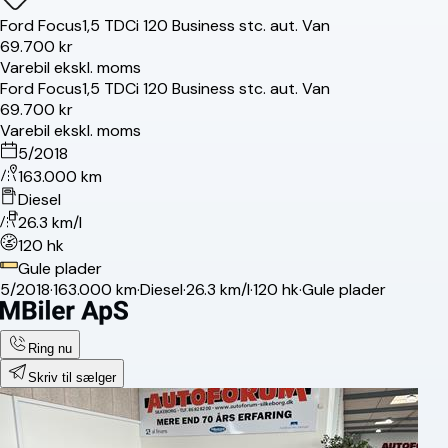
Ford
Focus
1,5 TDCi 120 Business stc. aut. Van
69.700 kr
Varebil ekskl. moms
Ford
Focus
1,5 TDCi 120 Business stc. aut. Van
69.700 kr
Varebil ekskl. moms
5/2018
163.000 km
Diesel
26.3 km/l
120 hk
Gule plader
5/2018
·
163.000 km
·
Diesel
·
26.3 km/l
·
120 hk
·
Gule plader
Ring nu
Skriv til sælger