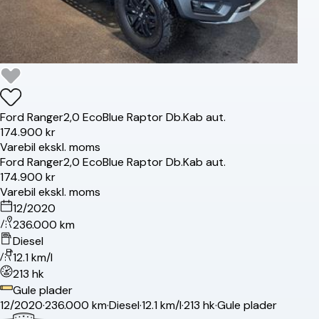
Ford
Ranger
2,0 EcoBlue Raptor Db.Kab aut.
174.900 kr
Varebil ekskl. moms
Ford
Ranger
2,0 EcoBlue Raptor Db.Kab aut.
174.900 kr
Varebil ekskl. moms
12/2020
236.000 km
Diesel
12.1 km/l
213 hk
Gule plader
12/2020
·
236.000 km
·
Diesel
·
12.1 km/l
·
213 hk
·
Gule plader