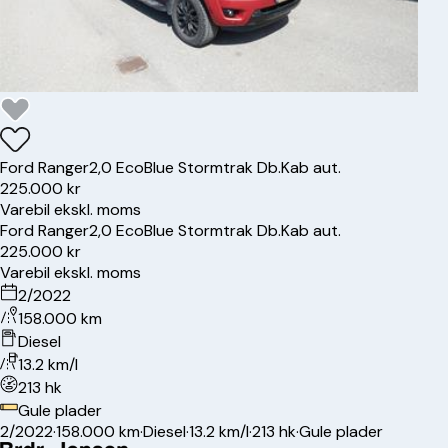
Ford
Ranger
2,0 EcoBlue Stormtrak Db.Kab aut.
225.000 kr
Varebil ekskl. moms
Ford
Ranger
2,0 EcoBlue Stormtrak Db.Kab aut.
225.000 kr
Varebil ekskl. moms
2/2022
158.000 km
Diesel
13.2 km/l
213 hk
Gule plader
2/2022
·
158.000 km
·
Diesel
·
13.2 km/l
·
213 hk
·
Gule plader