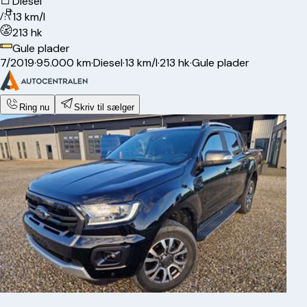
Diesel
13 km/l
213 hk
Gule plader
7/2019
·
95.000 km
·
Diesel
·
13 km/l
·
213 hk
·
Gule plader
Ring nu
Skriv til sælger