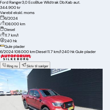
Ford
Ranger
3,0 EcoBlue Wildtrak Db.Kab aut.
344.900 kr
Varebil ekskl. moms
6/2024
108.000 km
Diesel
11.7 km/l
240 hk
Gule plader
6/2024
·
108.000 km
·
Diesel
·
11.7 km/l
·
240 hk
·
Gule plader
Ring nu
Skriv til sælger