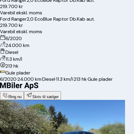
Ford
Ranger
2,0 EcoBlue Raptor Db.Kab aut.
219.700 kr
Varebil ekskl. moms
Ford
Ranger
2,0 EcoBlue Raptor Db.Kab aut.
219.700 kr
Varebil ekskl. moms
6/2020
24.000 km
Diesel
11.3 km/l
213 hk
Gule plader
6/2020
·
24.000 km
·
Diesel
·
11.3 km/l
·
213 hk
·
Gule plader
Ring nu
Skriv til sælger