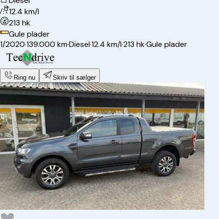
Diesel
12.4 km/l
213 hk
Gule plader
1/2020
·
139.000 km
·
Diesel
·
12.4 km/l
·
213 hk
·
Gule plader
Ring nu
Skriv til sælger