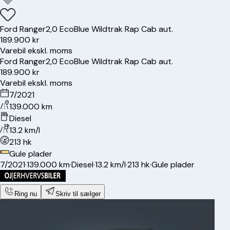
Ford
Ranger
2,0 EcoBlue Wildtrak Rap Cab aut.
189.900 kr
Varebil ekskl. moms
Ford
Ranger
2,0 EcoBlue Wildtrak Rap Cab aut.
189.900 kr
Varebil ekskl. moms
7/2021
139.000 km
Diesel
13.2 km/l
213 hk
Gule plader
7/2021
·
139.000 km
·
Diesel
·
13.2 km/l
·
213 hk
·
Gule plader
Ring nu
Skriv til sælger