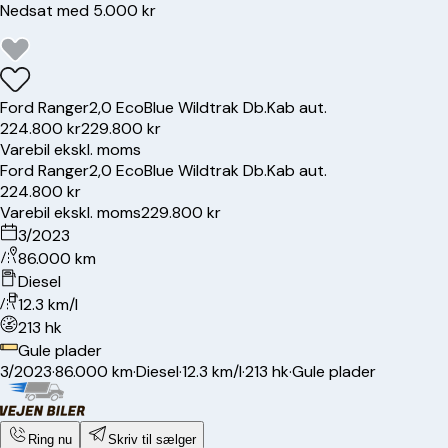
Nedsat med 5.000 kr
Ford
Ranger
2,0 EcoBlue Wildtrak Db.Kab aut.
224.800 kr
229.800 kr
Varebil ekskl. moms
Ford
Ranger
2,0 EcoBlue Wildtrak Db.Kab aut.
224.800 kr
Varebil ekskl. moms
229.800 kr
3/2023
86.000 km
Diesel
12.3 km/l
213 hk
Gule plader
3/2023
·
86.000 km
·
Diesel
·
12.3 km/l
·
213 hk
·
Gule plader
Ring nu
Skriv til sælger