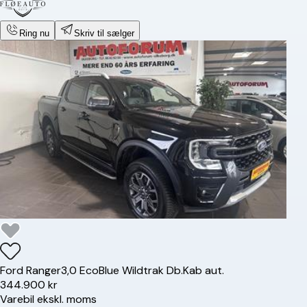
Ring nu
Skriv til sælger
Ford
Ranger
3,0 EcoBlue Wildtrak Db.Kab aut.
344.900 kr
Varebil ekskl. moms