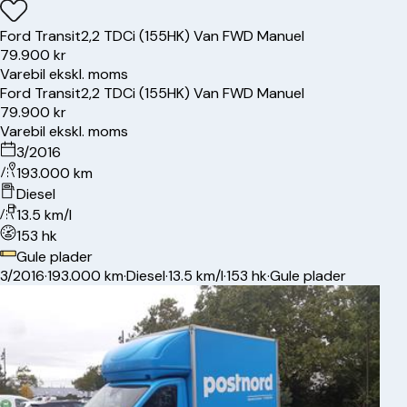
Ford
Transit
2,2 TDCi (155HK) Van FWD Manuel
79.900 kr
Varebil ekskl. moms
Ford
Transit
2,2 TDCi (155HK) Van FWD Manuel
79.900 kr
Varebil ekskl. moms
3/2016
193.000 km
Diesel
13.5 km/l
153 hk
Gule plader
3/2016
·
193.000 km
·
Diesel
·
13.5 km/l
·
153 hk
·
Gule plader