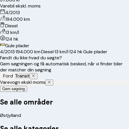
Varebil ekskl. moms
4/2013
194.000 km
Diesel
13 km/l
124 hk
Gule plader
4/2013
·
194.000 km
·
Diesel
·
13 km/l
·
124 hk
·
Gule plader
Fandt du ikke hvad du søgte?
Gem søgningen og få automatisk besked, når vi finder biler
der matcher din søgning
Ford
Transit
Varevogn ekskl moms
Gem søgning
Se alle områder
Østjylland
Se alle kategorier