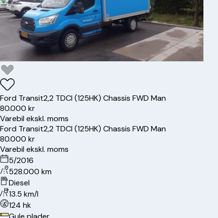
Ford
Transit
2,2 TDCI (125HK) Chassis FWD Man
80.000 kr
Varebil ekskl. moms
Ford
Transit
2,2 TDCI (125HK) Chassis FWD Man
80.000 kr
Varebil ekskl. moms
5/2016
528.000 km
Diesel
13.5 km/l
124 hk
Gule plader