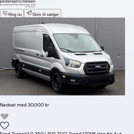
Ring nu
Skriv til sælger
Nedsat med 30.000 kr
Ford
Transit
2,0 350 L3H2 TDCi Trend 170HK Van 6g Aut.