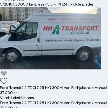
5/2016
·
528.000 km
·
Diesel
·
13.5 km/l
·
124 hk
·
Gule plader
Ford
Transit
2,2 TDCi (125 HK) 300M Van Forhjulstræk Manuel
37.000 kr
Varebil ekskl. moms
Ford
Transit
2,2 TDCi (125 HK) 300M Van Forhjulstræk Manuel
37.000 kr