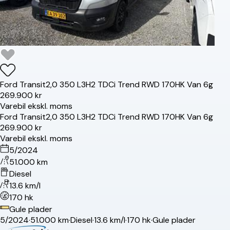
Ford
Transit
2,0 350 L3H2 TDCi Trend RWD 170HK Van 6g
269.900 kr
Varebil ekskl. moms
Ford
Transit
2,0 350 L3H2 TDCi Trend RWD 170HK Van 6g
269.900 kr
Varebil ekskl. moms
5/2024
51.000 km
Diesel
13.6 km/l
170 hk
Gule plader
5/2024
·
51.000 km
·
Diesel
·
13.6 km/l
·
170 hk
·
Gule plader