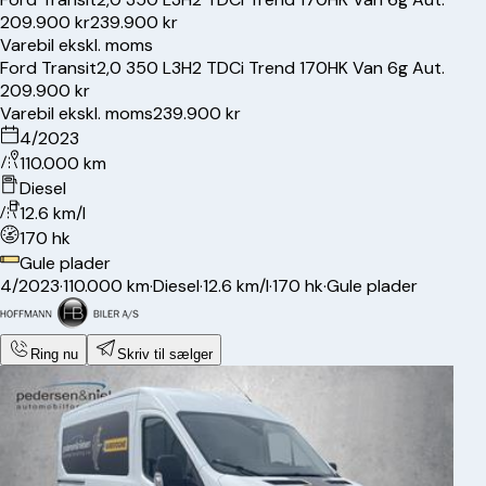
209.900 kr
239.900 kr
Varebil ekskl. moms
Ford
Transit
2,0 350 L3H2 TDCi Trend 170HK Van 6g Aut.
209.900 kr
Varebil ekskl. moms
239.900 kr
4/2023
110.000 km
Diesel
12.6 km/l
170 hk
Gule plader
4/2023
·
110.000 km
·
Diesel
·
12.6 km/l
·
170 hk
·
Gule plader
Ring nu
Skriv til sælger