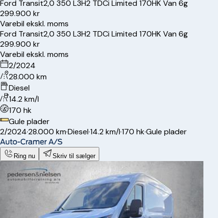
Ford
Transit
2,0 350 L3H2 TDCi Limited 170HK Van 6g
299.900 kr
Varebil ekskl. moms
Ford
Transit
2,0 350 L3H2 TDCi Limited 170HK Van 6g
299.900 kr
Varebil ekskl. moms
2/2024
28.000 km
Diesel
14.2 km/l
170 hk
Gule plader
2/2024
·
28.000 km
·
Diesel
·
14.2 km/l
·
170 hk
·
Gule plader
Ring nu
Skriv til sælger