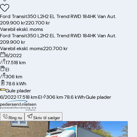
Ford
Transit
350 L2H2 EL Trend RWD 184HK Van Aut.
209.900 kr
220.700 kr
Varebil ekskl. moms
Ford
Transit
350 L2H2 EL Trend RWD 184HK Van Aut.
209.900 kr
Varebil ekskl. moms
220.700 kr
6/2022
17.518 km
El
306 km
78.6 kWh
Gule plader
6/2022
·
17.518 km
·
El
·
306 km
·
78.6 kWh
·
Gule plader
Ring nu
Skriv til sælger