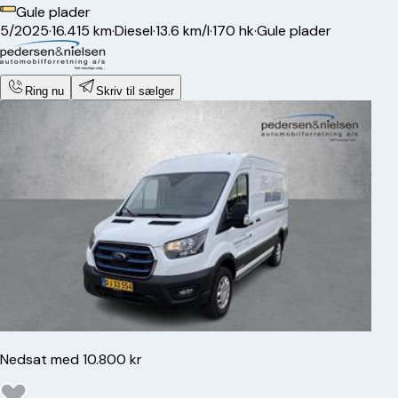
Gule plader
5/2025
·
16.415 km
·
Diesel
·
13.6 km/l
·
170 hk
·
Gule plader
Ring nu
Skriv til sælger
Nedsat med 10.800 kr