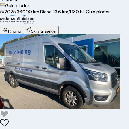
Gule plader
5/2025
·
36.000 km
·
Diesel
·
13.6 km/l
·
130 hk
·
Gule plader
Ring nu
Skriv til sælger