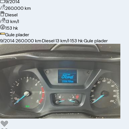
9/2014
260.000 km
Diesel
13 km/l
153 hk
Gule plader
9/2014
·
260.000 km
·
Diesel
·
13 km/l
·
153 hk
·
Gule plader