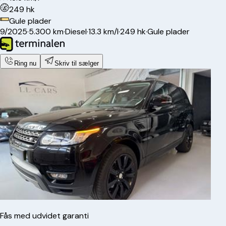
249 hk
Gule plader
9/2025
·
5.300 km
·
Diesel
·
13.3 km/l
·
249 hk
·
Gule plader
Ring nu
Skriv til sælger
Fås med udvidet garanti