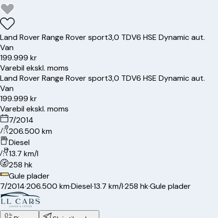
Land Rover
Range Rover sport
3,0 TDV6 HSE Dynamic aut.
Van
199.999 kr
Varebil ekskl. moms
Land Rover
Range Rover sport
3,0 TDV6 HSE Dynamic aut.
Van
199.999 kr
Varebil ekskl. moms
7/2014
206.500 km
Diesel
13.7 km/l
258 hk
Gule plader
7/2014
·
206.500 km
·
Diesel
·
13.7 km/l
·
258 hk
·
Gule plader