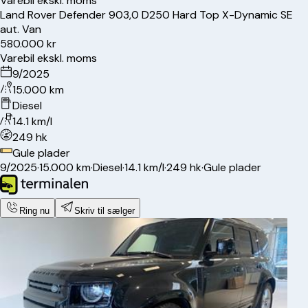
Varebil ekskl. moms
Land Rover
Defender 90
3,0 D250 Hard Top X-Dynamic SE
aut. Van
580.000 kr
Varebil ekskl. moms
9/2025
15.000 km
Diesel
14.1 km/l
249 hk
Gule plader
9/2025
·
15.000 km
·
Diesel
·
14.1 km/l
·
249 hk
·
Gule plader
Ring nu
Skriv til sælger