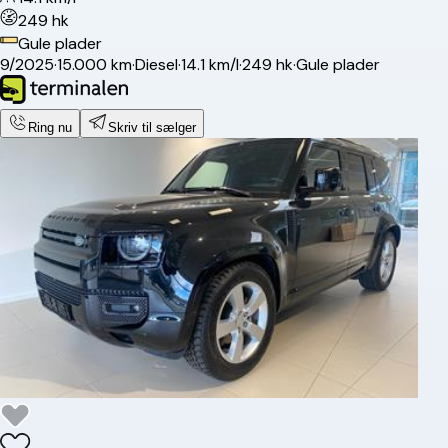
249 hk
Gule plader
9/2025
·
15.000 km
·
Diesel
·
14.1 km/l
·
249 hk
·
Gule plader
Ring nu
Skriv til sælger