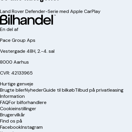
Land Rover Defender-Serie med Apple CarPlay
En del af
Pace Group Aps
Vestergade 48H, 2.-4. sal
8000 Aarhus
CVR: 42133965
Hurtige genveje
Brugte biler
Nyheder
Guide til bilkøb
Tilbud på privatleasing
Information
FAQ
For bilforhandlere
Cookieinstillinger
Brugervilkår
Find os på
Facebook
Instagram