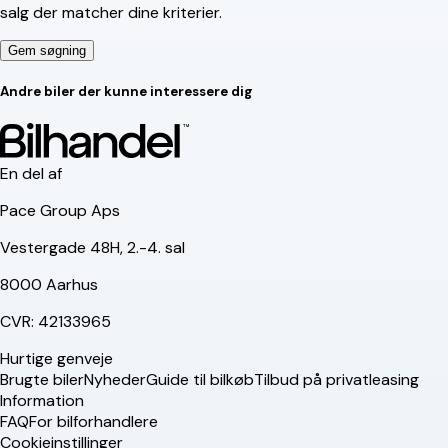
salg der matcher dine kriterier.
Gem søgning
Andre biler der kunne interessere dig
En del af
Pace Group Aps
Vestergade 48H, 2.-4. sal
8000 Aarhus
CVR: 42133965
Hurtige genveje
Brugte biler
Nyheder
Guide til bilkøb
Tilbud på privatleasing
Information
FAQ
For bilforhandlere
Cookieinstillinger