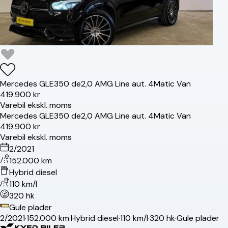
Mercedes
GLE350 de
2,0 AMG Line aut. 4Matic Van
419.900 kr
Varebil ekskl. moms
Mercedes
GLE350 de
2,0 AMG Line aut. 4Matic Van
419.900 kr
Varebil ekskl. moms
2/2021
152.000 km
Hybrid diesel
110 km/l
320 hk
Gule plader
2/2021
·
152.000 km
·
Hybrid diesel
·
110 km/l
·
320 hk
·
Gule plader