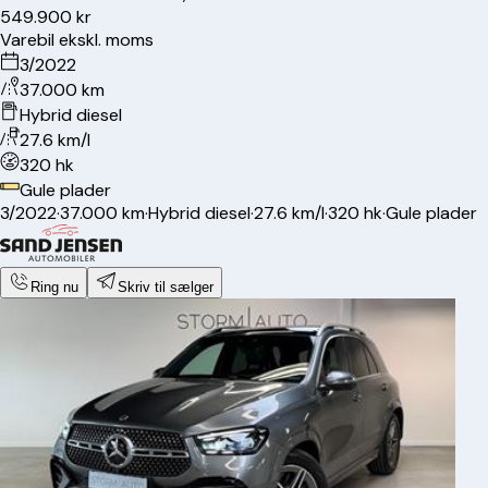
549.900 kr
Varebil ekskl. moms
3/2022
37.000 km
Hybrid diesel
27.6 km/l
320 hk
Gule plader
3/2022
·
37.000 km
·
Hybrid diesel
·
27.6 km/l
·
320 hk
·
Gule plader
Ring nu
Skriv til sælger