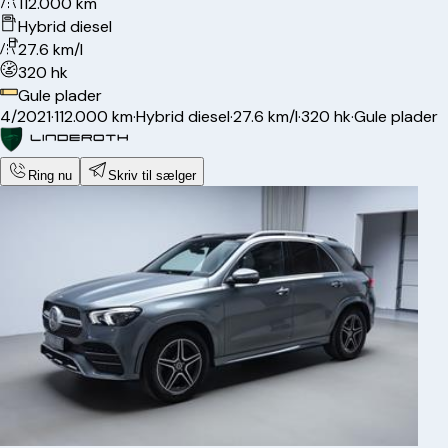
112.000 km
Hybrid diesel
27.6 km/l
320 hk
Gule plader
4/2021
·
112.000 km
·
Hybrid diesel
·
27.6 km/l
·
320 hk
·
Gule plader
Ring nu
Skriv til sælger