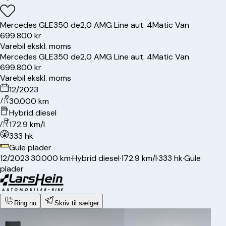
Mercedes
GLE350 de
2,0 AMG Line aut. 4Matic Van
699.800 kr
Varebil ekskl. moms
Mercedes
GLE350 de
2,0 AMG Line aut. 4Matic Van
699.800 kr
Varebil ekskl. moms
12/2023
30.000 km
Hybrid diesel
172.9 km/l
333 hk
Gule plader
12/2023
·
30.000 km
·
Hybrid diesel
·
172.9 km/l
·
333 hk
·
Gule
plader
Ring nu
Skriv til sælger