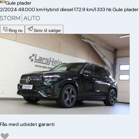
Gule plader
2/2024
·
48.000 km
·
Hybrid diesel
·
172.9 km/l
·
333 hk
·
Gule plader
Ring nu
Skriv til sælger
Fås med udvidet garanti