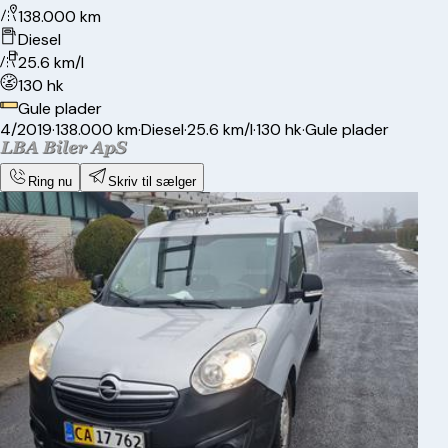
138.000 km
Diesel
25.6 km/l
130 hk
Gule plader
4/2019
·
138.000 km
·
Diesel
·
25.6 km/l
·
130 hk
·
Gule plader
Ring nu
Skriv til sælger