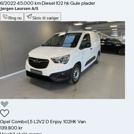
6/2022
·
45.000 km
·
Diesel
·
102 hk
·
Gule plader
Ring nu
Skriv til sælger
Opel
Combo
1,5 L2V2 D Enjoy 102HK Van
139.800 kr