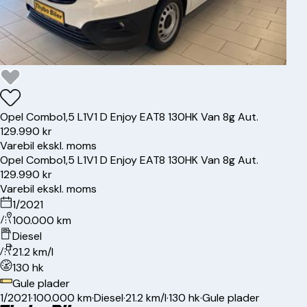
Opel
Combo
1,5 L1V1 D Enjoy EAT8 130HK Van 8g Aut.
129.990 kr
Varebil ekskl. moms
Opel
Combo
1,5 L1V1 D Enjoy EAT8 130HK Van 8g Aut.
129.990 kr
Varebil ekskl. moms
1/2021
100.000 km
Diesel
21.2 km/l
130 hk
Gule plader
1/2021
·
100.000 km
·
Diesel
·
21.2 km/l
·
130 hk
·
Gule plader