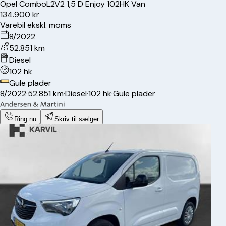
Opel
Combo
L2V2 1,5 D Enjoy 102HK Van
134.900 kr
Varebil ekskl. moms
8/2022
52.851 km
Diesel
102 hk
Gule plader
8/2022
·
52.851 km
·
Diesel
·
102 hk
·
Gule plader
Ring nu
Skriv til sælger