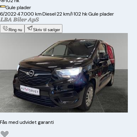
102 hk
Gule plader
6/2022
·
47.000 km
·
Diesel
·
22 km/l
·
102 hk
·
Gule plader
Ring nu
Skriv til sælger
Fås med udvidet garanti