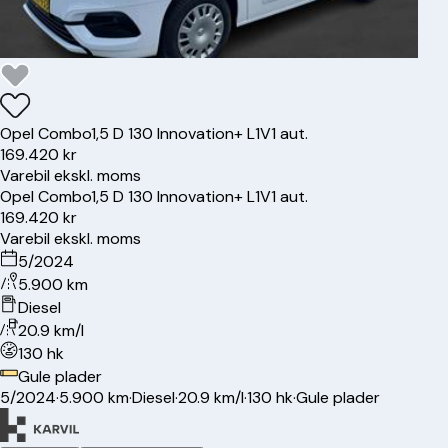
Opel
Combo
1,5 D 130 Innovation+ L1V1 aut.
169.420 kr
Varebil ekskl. moms
Opel
Combo
1,5 D 130 Innovation+ L1V1 aut.
169.420 kr
Varebil ekskl. moms
5/2024
5.900 km
Diesel
20.9 km/l
130 hk
Gule plader
5/2024
·
5.900 km
·
Diesel
·
20.9 km/l
·
130 hk
·
Gule plader