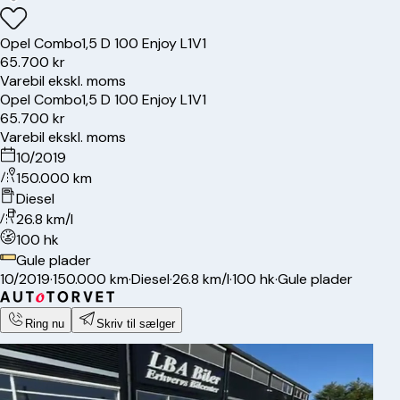
Opel
Combo
1,5 D 100 Enjoy L1V1
65.700 kr
Varebil ekskl. moms
Opel
Combo
1,5 D 100 Enjoy L1V1
65.700 kr
Varebil ekskl. moms
10/2019
150.000 km
Diesel
26.8 km/l
100 hk
Gule plader
10/2019
·
150.000 km
·
Diesel
·
26.8 km/l
·
100 hk
·
Gule plader
Ring nu
Skriv til sælger