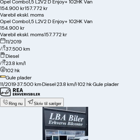
Opel
Combo
1,5 L2V2 D Enjoy+ 102HK Van
154.900 kr
157.772 kr
Varebil ekskl. moms
Opel
Combo
1,5 L2V2 D Enjoy+ 102HK Van
154.900 kr
Varebil ekskl. moms
157.772 kr
11/2019
37.500 km
Diesel
23.8 km/l
102 hk
Gule plader
11/2019
·
37.500 km
·
Diesel
·
23.8 km/l
·
102 hk
·
Gule plader
Ring nu
Skriv til sælger