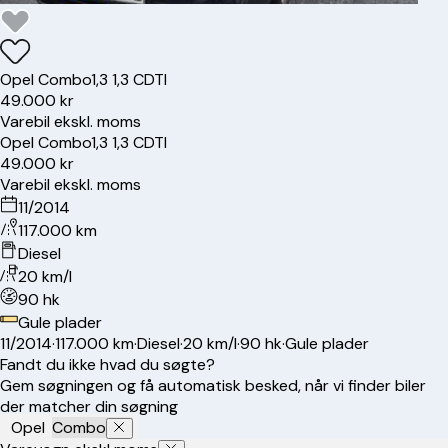
Opel
Combo
1,3 1,3 CDTI
49.000 kr
Varebil ekskl. moms
Opel
Combo
1,3 1,3 CDTI
49.000 kr
Varebil ekskl. moms
11/2014
117.000 km
Diesel
20 km/l
90 hk
Gule plader
11/2014
·
117.000 km
·
Diesel
·
20 km/l
·
90 hk
·
Gule plader
Fandt du ikke hvad du søgte?
Gem søgningen og få automatisk besked, når vi finder biler
der matcher din søgning
Opel
Combo