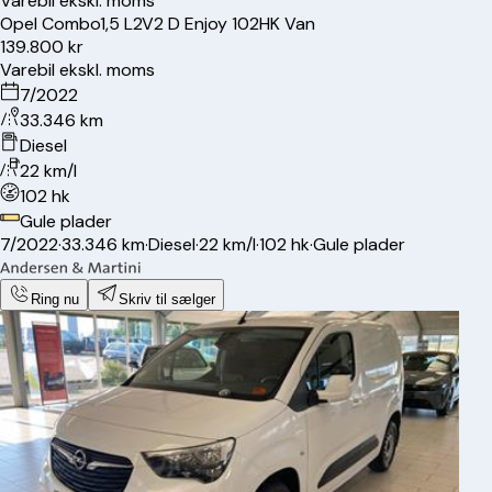
Varebil ekskl. moms
Opel
Combo
1,5 L2V2 D Enjoy 102HK Van
139.800 kr
Varebil ekskl. moms
7/2022
33.346 km
Diesel
22 km/l
102 hk
Gule plader
7/2022
·
33.346 km
·
Diesel
·
22 km/l
·
102 hk
·
Gule plader
Ring nu
Skriv til sælger