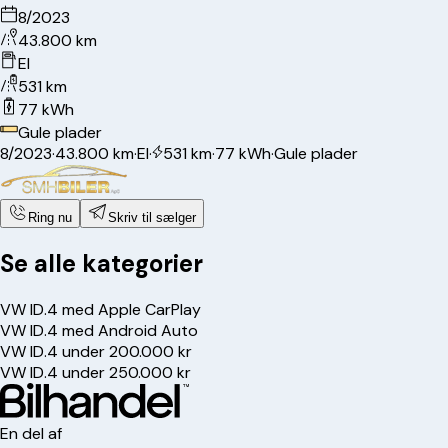
8/2023
43.800 km
El
531 km
77 kWh
Gule plader
8/2023
·
43.800 km
·
El
·
531 km
·
77 kWh
·
Gule plader
Ring nu
Skriv til sælger
Se alle kategorier
VW ID.4 med Apple CarPlay
VW ID.4 med Android Auto
VW ID.4 under 200.000 kr
VW ID.4 under 250.000 kr
En del af