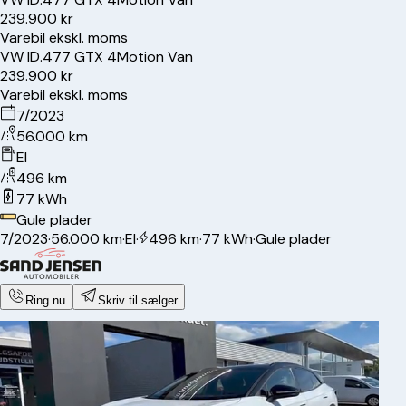
239.900 kr
Varebil ekskl. moms
VW
ID.4
77 GTX 4Motion Van
239.900 kr
Varebil ekskl. moms
7/2023
56.000 km
El
496 km
77 kWh
Gule plader
7/2023
·
56.000 km
·
El
·
496 km
·
77 kWh
·
Gule plader
Ring nu
Skriv til sælger