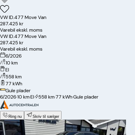
VW
ID.4
77 Move Van
287.425 kr
Varebil ekskl. moms
VW
ID.4
77 Move Van
287.425 kr
Varebil ekskl. moms
6/2026
10 km
El
558 km
77 kWh
Gule plader
6/2026
·
10 km
·
El
·
558 km
·
77 kWh
·
Gule plader
Ring nu
Skriv til sælger