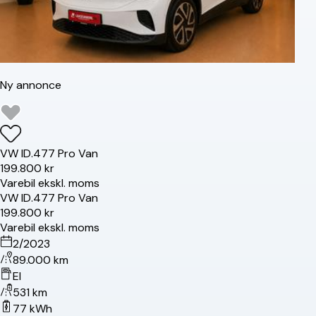
Ny annonce
VW
ID.4
77 Pro Van
199.800 kr
Varebil ekskl. moms
VW
ID.4
77 Pro Van
199.800 kr
Varebil ekskl. moms
2/2023
89.000 km
El
531 km
77 kWh