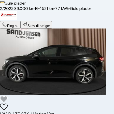
Gule plader
2/2023
·
89.000 km
·
El
·
531 km
·
77 kWh
·
Gule plader
Ring nu
Skriv til sælger
VW
ID.4
77 GTX 4Motion Van