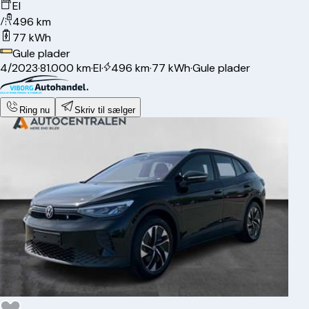
El
496 km
77 kWh
Gule plader
4/2023
·
81.000 km
·
El
·
496 km
·
77 kWh
·
Gule plader
Ring nu
Skriv til sælger