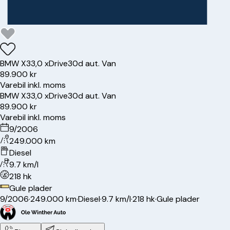
BMW
X3
3,0 xDrive30d aut. Van
89.900 kr
Varebil inkl. moms
BMW
X3
3,0 xDrive30d aut. Van
89.900 kr
Varebil inkl. moms
9/2006
249.000 km
Diesel
9.7 km/l
218 hk
Gule plader
9/2006
·
249.000 km
·
Diesel
·
9.7 km/l
·
218 hk
·
Gule plader