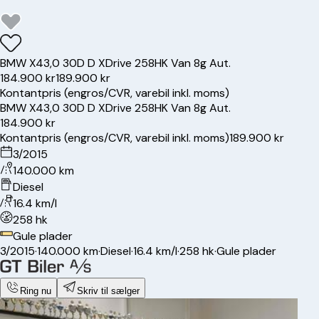
BMW
X4
3,0 30D D XDrive 258HK Van 8g Aut.
184.900 kr
189.900 kr
Kontantpris (engros/CVR, varebil inkl. moms)
BMW
X4
3,0 30D D XDrive 258HK Van 8g Aut.
184.900 kr
Kontantpris (engros/CVR, varebil inkl. moms)
189.900 kr
3/2015
140.000 km
Diesel
16.4 km/l
258 hk
Gule plader
3/2015
·
140.000 km
·
Diesel
·
16.4 km/l
·
258 hk
·
Gule plader
Ring nu
Skriv til sælger