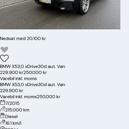
Nedsat med 20.100 kr
BMW
X5
3,0 xDrive30d aut. Van
229.900 kr
250.000 kr
Varebil inkl. moms
BMW
X5
3,0 xDrive30d aut. Van
229.900 kr
Varebil inkl. moms
250.000 kr
7/2015
215.000 km
Diesel
16.1 km/l