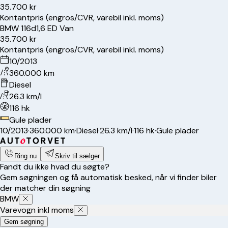
35.700 kr
Kontantpris (engros/CVR, varebil inkl. moms)
BMW
116d
1,6 ED Van
35.700 kr
Kontantpris (engros/CVR, varebil inkl. moms)
10/2013
360.000 km
Diesel
26.3 km/l
116 hk
Gule plader
10/2013
·
360.000 km
·
Diesel
·
26.3 km/l
·
116 hk
·
Gule plader
Ring nu
Skriv til sælger
Fandt du ikke hvad du søgte?
Gem søgningen og få automatisk besked, når vi finder biler
der matcher din søgning
BMW
Varevogn inkl moms
Gem søgning