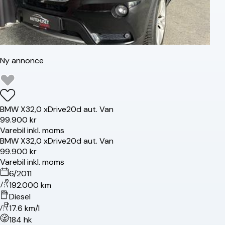
Ny annonce
BMW
X3
2,0 xDrive20d aut. Van
99.900 kr
Varebil inkl. moms
BMW
X3
2,0 xDrive20d aut. Van
99.900 kr
Varebil inkl. moms
6/2011
192.000 km
Diesel
17.6 km/l
184 hk