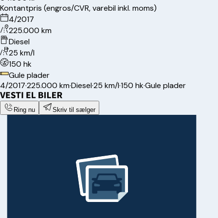
Kontantpris (engros/CVR, varebil inkl. moms)
4/2017
225.000 km
Diesel
25 km/l
150 hk
Gule plader
4/2017
·
225.000 km
·
Diesel
·
25 km/l
·
150 hk
·
Gule plader
Ring nu
Skriv til sælger