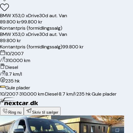
BMW
X5
3,0 xDrive30d aut. Van
89.800 kr
99.800 kr
Kontantpris (formidlingssalg)
BMW
X5
3,0 xDrive30d aut. Van
89.800 kr
Kontantpris (formidlingssalg)
99.800 kr
10/2007
310.000 km
Diesel
8.7 km/l
235 hk
Gule plader
10/2007
·
310.000 km
·
Diesel
·
8.7 km/l
·
235 hk
·
Gule plader
Ring nu
Skriv til sælger