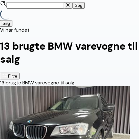
Søg
Søg
Vi har fundet
13
brugte BMW varevogne til
salg
Filtre
13
brugte BMW varevogne til salg