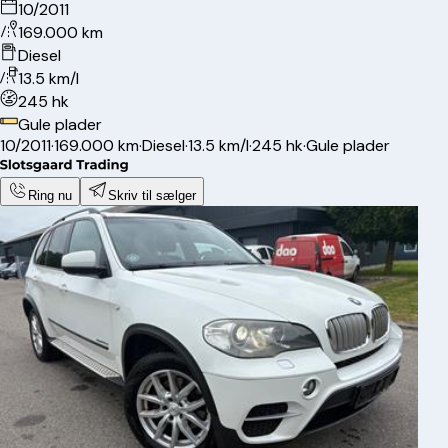
10/2011
169.000 km
Diesel
13.5 km/l
245 hk
Gule plader
10/2011
·
169.000 km
·
Diesel
·
13.5 km/l
·
245 hk
·
Gule plader
Ring nu
Skriv til sælger