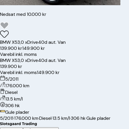
Nedsat med 10.000 kr
BMW
X5
3,0 xDrive40d aut. Van
139.900 kr
149.900 kr
Varebil inkl. moms
BMW
X5
3,0 xDrive40d aut. Van
139.900 kr
Varebil inkl. moms
149.900 kr
5/2011
176.000 km
Diesel
13.5 km/l
306 hk
Gule plader
5/2011
·
176.000 km
·
Diesel
·
13.5 km/l
·
306 hk
·
Gule plader