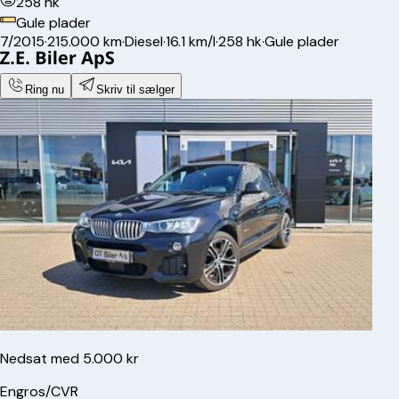
258 hk
Gule plader
7/2015
·
215.000 km
·
Diesel
·
16.1 km/l
·
258 hk
·
Gule plader
Ring nu
Skriv til sælger
Nedsat med 5.000 kr
Engros/CVR