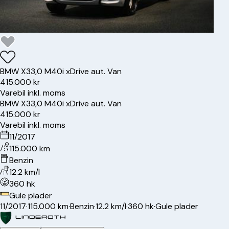
BMW
X3
3,0 M40i xDrive aut. Van
415.000 kr
Varebil inkl. moms
BMW
X3
3,0 M40i xDrive aut. Van
415.000 kr
Varebil inkl. moms
11/2017
115.000 km
Benzin
12.2 km/l
360 hk
Gule plader
11/2017
·
115.000 km
·
Benzin
·
12.2 km/l
·
360 hk
·
Gule plader