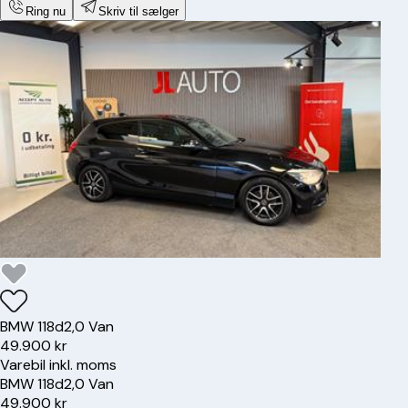
Ring nu
Skriv til sælger
BMW
118d
2,0 Van
49.900 kr
Varebil inkl. moms
BMW
118d
2,0 Van
49.900 kr