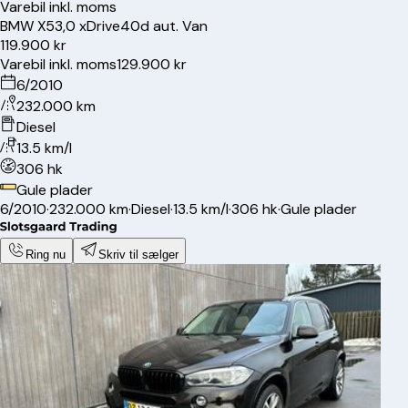
Varebil inkl. moms
BMW
X5
3,0 xDrive40d aut. Van
119.900 kr
Varebil inkl. moms
129.900 kr
6/2010
232.000 km
Diesel
13.5 km/l
306 hk
Gule plader
6/2010
·
232.000 km
·
Diesel
·
13.5 km/l
·
306 hk
·
Gule plader
Ring nu
Skriv til sælger