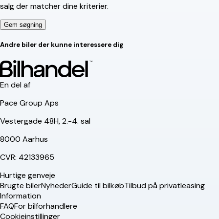
salg der matcher dine kriterier.
Gem søgning
Andre biler der kunne interessere dig
En del af
Pace Group Aps
Vestergade 48H, 2.-4. sal
8000 Aarhus
CVR: 42133965
Hurtige genveje
Brugte biler
Nyheder
Guide til bilkøb
Tilbud på privatleasing
Information
FAQ
For bilforhandlere
Cookieinstillinger