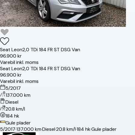
Seat
Leon
2,0 TDi 184 FR ST DSG Van
96.900 kr
Varebil inkl. moms
Seat
Leon
2,0 TDi 184 FR ST DSG Van
96.900 kr
Varebil inkl. moms
5/2017
137.000 km
Diesel
20.8 km/l
184 hk
Gule plader
5/2017
·
137.000 km
·
Diesel
·
20.8 km/l
·
184 hk
·
Gule plader