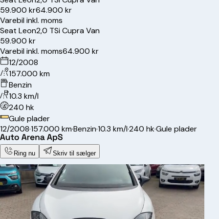
59.900 kr
64.900 kr
Varebil inkl. moms
Seat
Leon
2,0 TSi Cupra Van
59.900 kr
Varebil inkl. moms
64.900 kr
12/2008
157.000 km
Benzin
10.3 km/l
240 hk
Gule plader
12/2008
·
157.000 km
·
Benzin
·
10.3 km/l
·
240 hk
·
Gule plader
Ring nu
Skriv til sælger