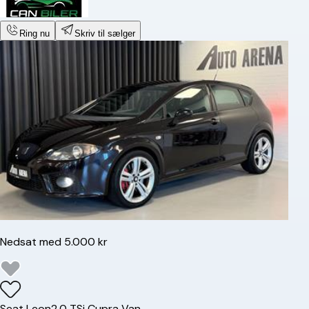
Ring nu
Skriv til sælger
Nedsat med 5.000 kr
Seat
Leon
2,0 TSi Cupra Van