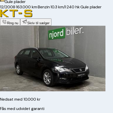
Gule plader
12/2008
·
163.000 km
·
Benzin
·
10.3 km/l
·
240 hk
·
Gule plader
Ring nu
Skriv til sælger
Nedsat med 10.000 kr
Fås med udvidet garanti