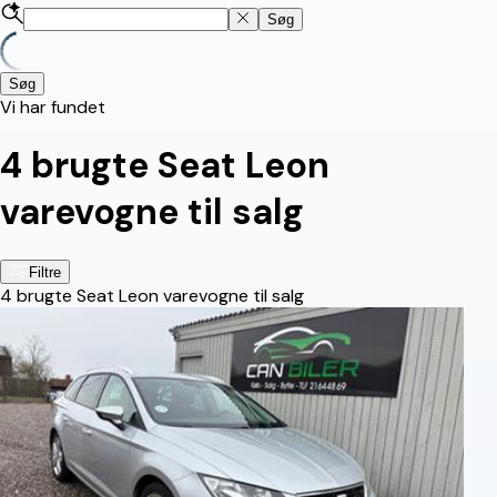
Søg
Søg
Vi har fundet
4
brugte Seat Leon
varevogne til salg
Filtre
4
brugte Seat Leon varevogne til salg