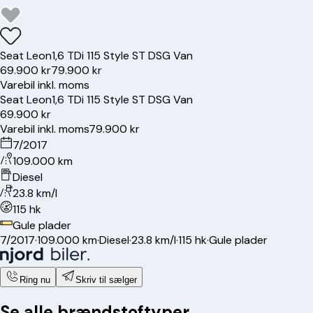
Seat
Leon
1,6 TDi 115 Style ST DSG Van
69.900 kr
79.900 kr
Varebil inkl. moms
Seat
Leon
1,6 TDi 115 Style ST DSG Van
69.900 kr
Varebil inkl. moms
79.900 kr
7/2017
109.000 km
Diesel
23.8 km/l
115 hk
Gule plader
7/2017
·
109.000 km
·
Diesel
·
23.8 km/l
·
115 hk
·
Gule plader
Ring nu
Skriv til sælger
Se alle brændstoftyper