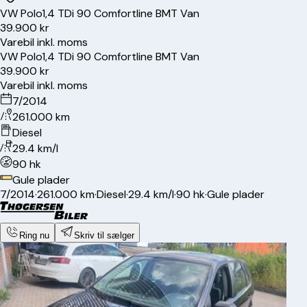
VW
Polo
1,4 TDi 90 Comfortline BMT Van
39.900 kr
Varebil inkl. moms
VW
Polo
1,4 TDi 90 Comfortline BMT Van
39.900 kr
Varebil inkl. moms
7/2014
261.000 km
Diesel
29.4 km/l
90 hk
Gule plader
7/2014
·
261.000 km
·
Diesel
·
29.4 km/l
·
90 hk
·
Gule plader
Ring nu
Skriv til sælger