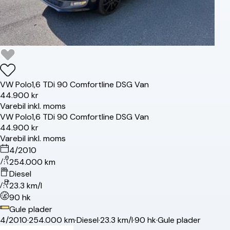
VW
Polo
1,6 TDi 90 Comfortline DSG Van
44.900 kr
Varebil inkl. moms
VW
Polo
1,6 TDi 90 Comfortline DSG Van
44.900 kr
Varebil inkl. moms
4/2010
254.000 km
Diesel
23.3 km/l
90 hk
Gule plader
4/2010
·
254.000 km
·
Diesel
·
23.3 km/l
·
90 hk
·
Gule plader