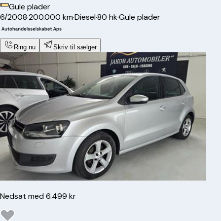
Gule plader
6/2008
·
200.000 km
·
Diesel
·
80 hk
·
Gule plader
Ring nu
Skriv til sælger
Nedsat med 6.499 kr