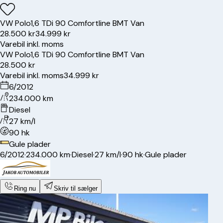
VW
Polo
1,6 TDi 90 Comfortline BMT Van
28.500 kr
34.999 kr
Varebil inkl. moms
VW
Polo
1,6 TDi 90 Comfortline BMT Van
28.500 kr
Varebil inkl. moms
34.999 kr
6/2012
234.000 km
Diesel
27 km/l
90 hk
Gule plader
6/2012
·
234.000 km
·
Diesel
·
27 km/l
·
90 hk
·
Gule plader
Ring nu
Skriv til sælger