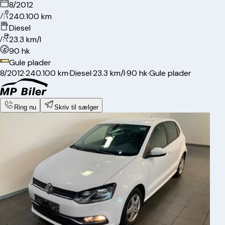
8/2012
240.100 km
Diesel
23.3 km/l
90 hk
Gule plader
8/2012
·
240.100 km
·
Diesel
·
23.3 km/l
·
90 hk
·
Gule plader
Ring nu
Skriv til sælger