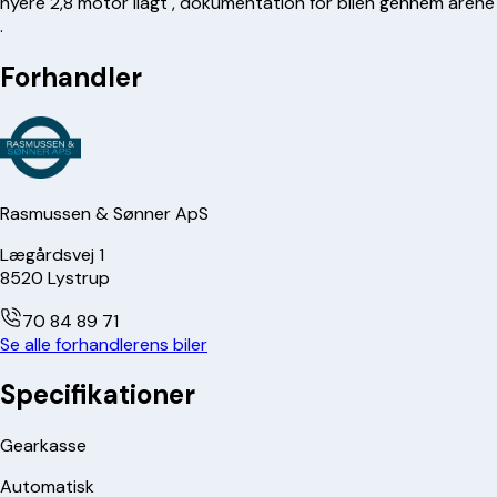
nyere 2,8 motor ilagt , dokumentation for bilen gennem årene
.
Forhandler
Rasmussen & Sønner ApS
Lægårdsvej 1
8520
Lystrup
70 84 89 71
Se alle forhandlerens biler
Specifikationer
Gearkasse
Automatisk