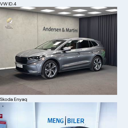
VW
ID.4
Skoda
Enyaq