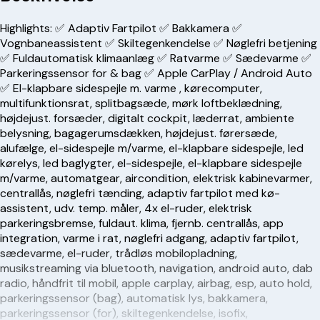
Highlights: ✅ Adaptiv Fartpilot ✅ Bakkamera ✅
Vognbaneassistent ✅ Skiltegenkendelse ✅ Nøglefri betjening
✅ Fuldautomatisk klimaanlæg ✅ Ratvarme ✅ Sædevarme ✅
Parkeringssensor for & bag ✅ Apple CarPlay / Android Auto
✅ El-klapbare sidespejle m. varme , kørecomputer,
multifunktionsrat, splitbagsæde, mørk loftbeklædning,
højdejust. forsæder, digitalt cockpit, læderrat, ambiente
belysning, bagagerumsdækken, højdejust. førersæde,
alufælge, el-sidespejle m/varme, el-klapbare sidespejle, led
kørelys, led baglygter, el-sidespejle, el-klapbare sidespejle
m/varme, automatgear, aircondition, elektrisk kabinevarmer,
centrallås, nøglefri tænding, adaptiv fartpilot med kø-
assistent, udv. temp. måler, 4x el-ruder, elektrisk
parkeringsbremse, fuldaut. klima, fjernb. centrallås, app
integration, varme i rat, nøglefri adgang, adaptiv fartpilot,
sædevarme, el-ruder, trådløs mobilopladning,
musikstreaming via bluetooth, navigation, android auto, dab
radio, håndfrit til mobil, apple carplay, airbag, esp, auto hold,
parkeringssensor (bag), automatisk lys, bakkamera,
parkeringssensor (for), skiltegenkendelse, isofix,