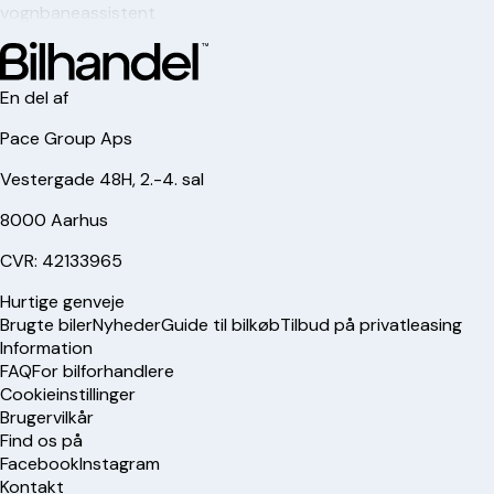
vognbaneassistent
En del af
Pace Group Aps
Vestergade 48H, 2.-4. sal
8000 Aarhus
CVR: 42133965
Hurtige genveje
Brugte biler
Nyheder
Guide til bilkøb
Tilbud på privatleasing
Information
FAQ
For bilforhandlere
Cookieinstillinger
Brugervilkår
Find os på
Facebook
Instagram
Kontakt