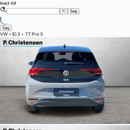
lead-bil
Søg
Søg
VW
>
ID.3
>
77 Pro S