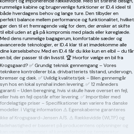
komfort og imponerende rækkevidde. Med sit stilrene design,
rummelige kabine og brugervenlige funktioner er ID.4 ideel til
både hverdagens behov og lange ture. Den tilbyder en
perfekt balance mellem performance og funktionalitet, hvilket
gør den til et fremragende valg for dem, der ønsker at skifte
til elbil uden at gå på kompromis med plads eller køreglæde.
Med dens rummelige bagagerum, komfortable sæder og
avancerede teknologier, er ID.4 klar til at imødekomme alle
dine kørselsbehov. Med en ID.4 får du ikke kun en elbil – du får
en bil, der passer til din livsstil. 🏆 Hvorfor vælge en bil fra
Krogsgaard? ✅ Grundig teknisk gennemgang – Vores
teknikere kontrollerer bl.a. drivbatteriets tilstand, undervogn,
bremser og dæk. ✅ Uvildig kvalitetstjek – Bilen gennemgår
syn hos en lokal synshal inden levering. ✅ 12 måneders
garanti – Uden beregning, hvis vi skulle have overset en fejl,
eller hvis en fejl opstår efter levering. ✅ Importbiler med
fordelagtige priser – Specifikationer kan variere fra danske
modeller. ℹ️ Vigtig information ⚠️ Egenskaberne garanteres
ikke af Krogsgaard-Jensen A/S. ⚠️ Rækkevidde (WLTP) og
ladehastighed er baseret på producentens oplysninger og
kan variere afhængigt af kørselsforhold og temperatur.