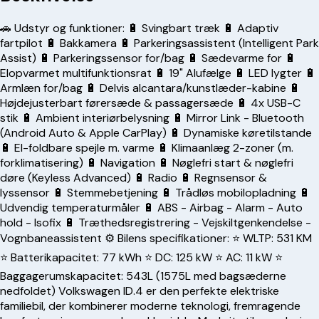
🚗 Udstyr og funktioner: 🔋 Svingbart træk 🔋 Adaptiv
fartpilot 🔋 Bakkamera 🔋 Parkeringsassistent (Intelligent Park
Assist) 🔋 Parkeringssensor for/bag 🔋 Sædevarme for 🔋
Elopvarmet multifunktionsrat 🔋 19" Alufælge 🔋 LED lygter 🔋
Armlæn for/bag 🔋 Delvis alcantara/kunstlæder-kabine 🔋
Højdejusterbart førersæde & passagersæde 🔋 4x USB-C
stik 🔋 Ambient interiørbelysning 🔋 Mirror Link - Bluetooth
(Android Auto & Apple CarPlay) 🔋 Dynamiske køretilstande
🔋 El-foldbare spejle m. varme 🔋 Klimaanlæg 2-zoner (m.
forklimatisering) 🔋 Navigation 🔋 Nøglefri start & nøglefri
døre (Keyless Advanced) 🔋 Radio 🔋 Regnsensor &
lyssensor 🔋 Stemmebetjening 🔋 Trådløs mobilopladning 🔋
Udvendig temperaturmåler 🔋 ABS - Airbag - Alarm - Auto
hold - Isofix 🔋 Træthedsregistrering - Vejskiltgenkendelse -
Vognbaneassistent ⚙️ Bilens specifikationer: ⭐ WLTP: 531 KM
⭐ Batterikapacitet: 77 kWh ⭐ DC: 125 kW ⭐ AC: 11 kW ⭐
Baggagerumskapacitet: 543L (1575L med bagsæderne
nedfoldet) Volkswagen ID.4 er den perfekte elektriske
familiebil, der kombinerer moderne teknologi, fremragende