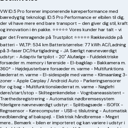
VW ID.5 Pro forener imponerende køreperformance med
bæredygtig teknologi. ID.5 Pro Performance er elbilen til dig,
der vil have mere end bare transport – den giver dig stil, kraft
og innovation i én pakke. ⭐️⭐️⭐️⭐️⭐️ Vores kunder har talt - vi
gør det Fremragende på Trustpilot ⭐️⭐️⭐️⭐️⭐️ Rækkevidde på
batteri - WLTP: 534 km Batteristørrelse: 77 kWh AC/Ladning
på 3-faser DC/Hurtigladning - JA Særligt nævneværdigt
udstyr: - Adaptiv fartpilot - 20" Alufælge - Fuldelektriske
forsæder m. memory i førerside - El-bagklap - Bakkamera m.
360* - Højdejusterbare forsæder m. varme - Multifunktions
læderrat m. varme - El-sidespejle med varme - Klimaanlæg 3-
zoner - Apple Carplay / Android Auto - Parkeringsensorer
for og bag - Multifunktionslæderrat m. varme - Nøglefri
døre/start/stop - Skiltegenkendelse - Vognbaneassistent -
Træthedsregistrering - Automatisk nødbremsesystem
Yderligere nævneværdigt udstyr: - Splitbagsæde - ISOFIX -
Regnsensor - Kørecomputer - USB-c tilslutning - Automatisk
nedblænding af bakspejl. - Elektrisk håndbremse - Meget
mere... Bemærk - bilen er importeret og kan variere i udstyr i