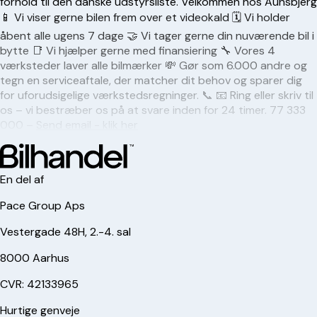
forhold til den danske udstyrsliste. Velkommen hos Aunsbjerg
📱 Vi viser gerne bilen frem over et videokald 🗓 Vi holder
åbent alle ugens 7 dage 🤝 Vi tager gerne din nuværende bil i
bytte 📑 Vi hjælper gerne med finansiering 🔧 Vores 4
værksteder laver alle bilmærker 💸 Gør som 6.000 andre og
tegn en serviceaftale, der matcher dit behov og sparer dig
for uforudsigelige værkstedsregninger. 📞 📧 Ring eller skriv til
os – vi bestræber os på at svare inden for 24 timer. 77 333
000 –
Send email - klik her
En del af
Pace Group Aps
Vestergade 48H, 2.-4. sal
8000 Aarhus
CVR: 42133965
Hurtige genveje