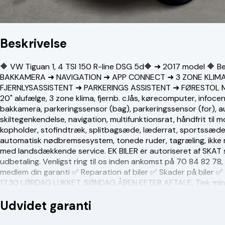
Beskrivelse
🔶 VW Tiguan 1, 4 TSI 150 R-line DSG 5d🔶 ➜ 2017 model 
BAKKAMERA ➜ NAVIGATION ➜ APP CONNECT ➜ 3 ZONE KLIMA
FJERNLYSASSISTENT ➜ PARKERINGS ASSISTENT ➜ FØRESTOL MED
20" alufælge, 3 zone klima, fjernb. c.lås, kørecomputer, infoc
bakkamera, parkeringssensor (bag), parkeringssensor (for), a
skiltegenkendelse, navigation, multifunktionsrat, håndfrit til 
kopholder, stofindtræk, splitbagsæde, læderrat, sportssæder, t
automatisk nødbremsesystem, tonede ruder, tagræling, ikke r
med landsdækkende service. EK BILER er autoriseret af SKAT so
udbetaling. Venligst ring til os inden ankomst på
70 84 82 78
medlem din garanti ✅ Reparation af biler ✅ Skader på bile
17.30 LØRDAG LUKKET, SØNDAG ÅBEN EFTER AFTALE, Tjek mine
Udvidet garanti