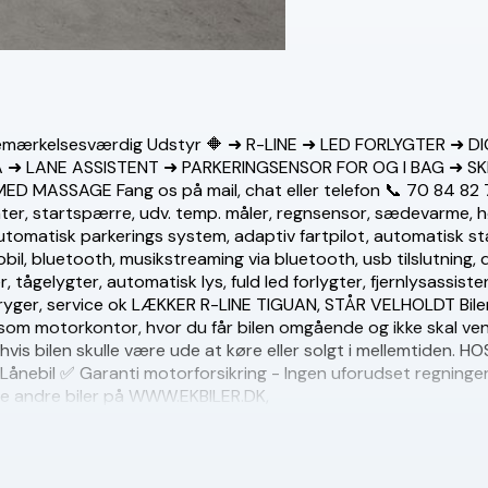
 Bemærkelsesværdig Udstyr 🔶 ➜ R-LINE ➜ LED FORLYGTER ➜
 ➜ LANE ASSISTENT ➜ PARKERINGSENSOR FOR OG I BAG ➜ 
 MASSAGE Fang os på mail, chat eller telefon 📞
70 84 82 
enter, startspærre, udv. temp. måler, regnsensor, sædevarme, h
utomatisk parkerings system, adaptiv fartpilot, automatisk st
mobil, bluetooth, musikstreaming via bluetooth, usb tilslutning
ågelygter, automatisk lys, fuld led forlygter, fjernlysassisten
yger, service ok LÆKKER R-LINE TIGUAN, STÅR VELHOLDT Bilen k
m motorkontor, hvor du får bilen omgående og ikke skal vente 
, hvis bilen skulle være ude at køre eller solgt i mellemtiden.
r ✅ Lånebil ✅ Garanti motorforsikring - Ingen uforudset re
 andre biler på WWW.EKBILER.DK,