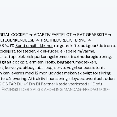
 DIGITAL COCKPIT ➜ ADAPTIV FARTPILOT ➜ RAT GEARSKITE ➜
SKILTEGENKENDELSE ➜ TRÆTHEDSREGISTERING ➜
78
📞 📧
Send email - klik her
ratgearskifte, aut.gear/tiptronic,
øjdejust. forsæder, 4x el-ruder, el-spejle m/varme,
art/stop, elektrisk parkeringsbremse, træthedsregistrering,
, digitalt cockpit, armlæn, isofix, bagagerumsdækken,
t, kurvelys, airbag, abs, esp, servo, vognbaneassistent,
an leveres med 12 mdr. udvidet mekanisk svigt forsikring,
på levering. Attraktiv finansiering tilbydes, eventuelt uden
 HOS OS FÅR DU: ✅ Din Bil Partner kæde værksted ✅ Dbfu
gninger ÅBNINGSTIDER SALGS AFDELING MANDAG-FREDAG 9.30-