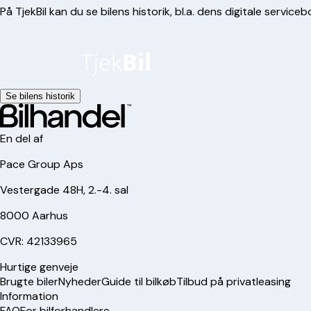
På TjekBil kan du se bilens historik, bl.a. dens digitale serviceb
Se bilens historik
En del af
Pace Group Aps
Vestergade 48H, 2.-4. sal
8000 Aarhus
CVR: 42133965
Hurtige genveje
Brugte biler
Nyheder
Guide til bilkøb
Tilbud på privatleasing
Information
FAQ
For bilforhandlere