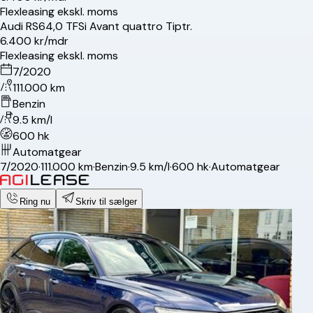
Flexleasing ekskl. moms
Audi
RS6
4,0 TFSi Avant quattro Tiptr.
6.400 kr/mdr
Flexleasing ekskl. moms
7/2020
111.000 km
Benzin
9.5 km/l
600 hk
Automatgear
7/2020
·
111.000 km
·
Benzin
·
9.5 km/l
·
600 hk
·
Automatgear
Ring nu
Skriv til sælger