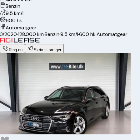
Benzin
9.5 km/l
600 hk
Automatgear
3/2020
·
128.000 km
·
Benzin
·
9.5 km/l
·
600 hk
·
Automatgear
Ring nu
Skriv til sælger