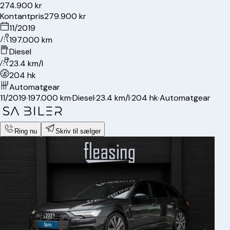
274.900 kr
Kontantpris
279.900 kr
11/2019
197.000 km
Diesel
23.4 km/l
204 hk
Automatgear
11/2019
·
197.000 km
·
Diesel
·
23.4 km/l
·
204 hk
·
Automatgear
Ring nu
Skriv til sælger