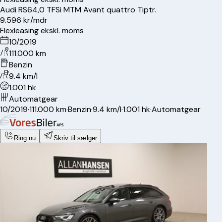
Audi
RS6
4,0 TFSi MTM Avant quattro Tiptr.
9.596 kr/mdr
Flexleasing ekskl. moms
10/2019
111.000 km
Benzin
9.4 km/l
1.001 hk
Automatgear
10/2019
·
111.000 km
·
Benzin
·
9.4 km/l
·
1.001 hk
·
Automatgear
Ring nu
Skriv til sælger