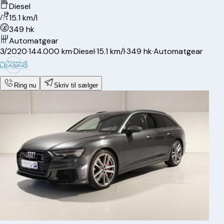
Diesel
15.1 km/l
349 hk
Automatgear
3/2020
·
144.000 km
·
Diesel
·
15.1 km/l
·
349 hk
·
Automatgear
Ring nu
Skriv til sælger