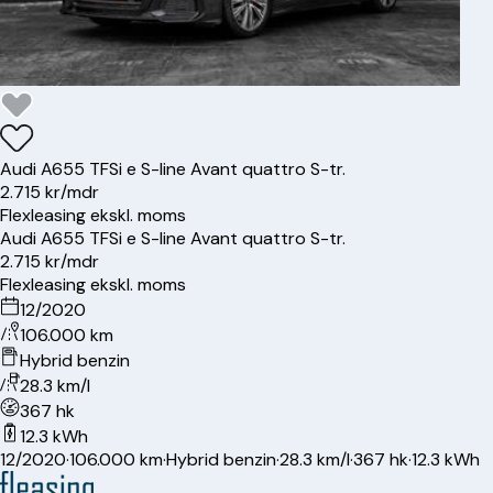
Audi
A6
55 TFSi e S-line Avant quattro S-tr.
2.715 kr/mdr
Flexleasing ekskl. moms
Audi
A6
55 TFSi e S-line Avant quattro S-tr.
2.715 kr/mdr
Flexleasing ekskl. moms
12/2020
106.000 km
Hybrid benzin
28.3 km/l
367 hk
12.3 kWh
12/2020
·
106.000 km
·
Hybrid benzin
·
28.3 km/l
·
367 hk
·
12.3 kWh