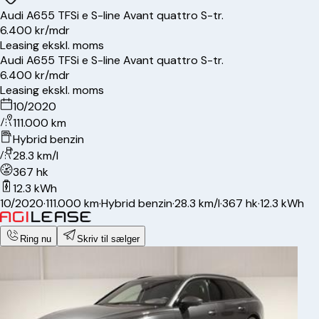
Audi
A6
55 TFSi e S-line Avant quattro S-tr.
6.400 kr/mdr
Leasing ekskl. moms
Audi
A6
55 TFSi e S-line Avant quattro S-tr.
6.400 kr/mdr
Leasing ekskl. moms
10/2020
111.000 km
Hybrid benzin
28.3 km/l
367 hk
12.3 kWh
10/2020
·
111.000 km
·
Hybrid benzin
·
28.3 km/l
·
367 hk
·
12.3 kWh
Ring nu
Skriv til sælger