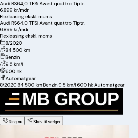
Audi
RS6
4,0 TFSi Avant quattro Tiptr.
6.899 kr/mdr
Flexleasing ekskl. moms
Audi
RS6
4,0 TFSi Avant quattro Tiptr.
6.899 kr/mdr
Flexleasing ekskl. moms
8/2020
84.500 km
Benzin
9.5 km/l
600 hk
Automatgear
8/2020
·
84.500 km
·
Benzin
·
9.5 km/l
·
600 hk
·
Automatgear
Ring nu
Skriv til sælger