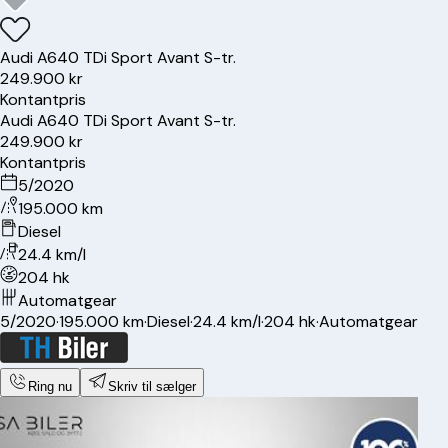
Audi
A6
40 TDi Sport Avant S-tr.
249.900 kr
Kontantpris
Audi
A6
40 TDi Sport Avant S-tr.
249.900 kr
Kontantpris
5/2020
195.000 km
Diesel
24.4 km/l
204 hk
Automatgear
5/2020
·
195.000 km
·
Diesel
·
24.4 km/l
·
204 hk
·
Automatgear
Ring nu
Skriv til sælger