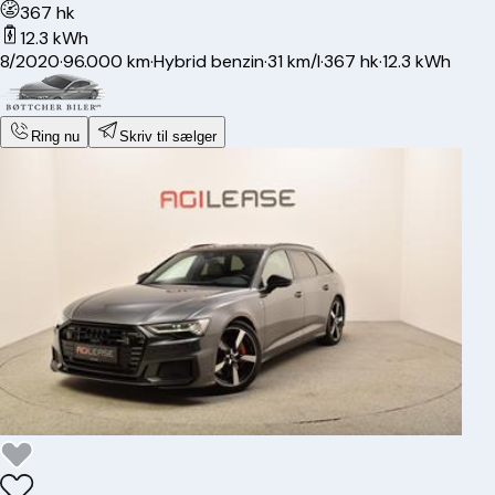
367 hk
12.3 kWh
8/2020
·
96.000 km
·
Hybrid benzin
·
31 km/l
·
367 hk
·
12.3 kWh
Ring nu
Skriv til sælger