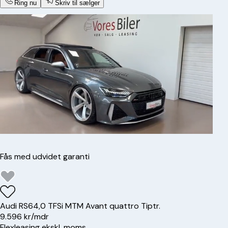
Ring nu
Skriv til sælger
Fås med udvidet garanti
Audi
RS6
4,0 TFSi MTM Avant quattro Tiptr.
9.596 kr/mdr
Flexleasing ekskl. moms