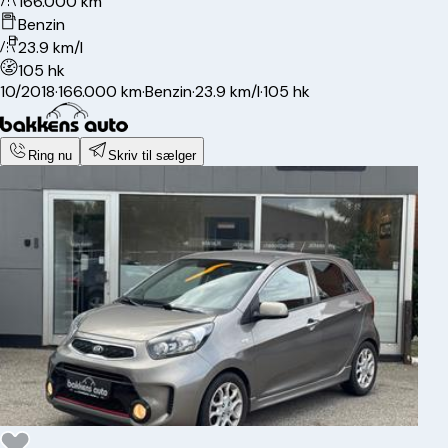
166.000 km
Benzin
23.9 km/l
105 hk
10/2018
·
166.000 km
·
Benzin
·
23.9 km/l
·
105 hk
Ring nu
Skriv til sælger