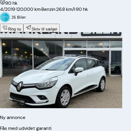
90 hk
4/2019
·
120.000 km
·
Benzin
·
26.8 km/l
·
90 hk
Ring nu
Skriv til sælger
Ny annonce
Fås med udvidet garanti