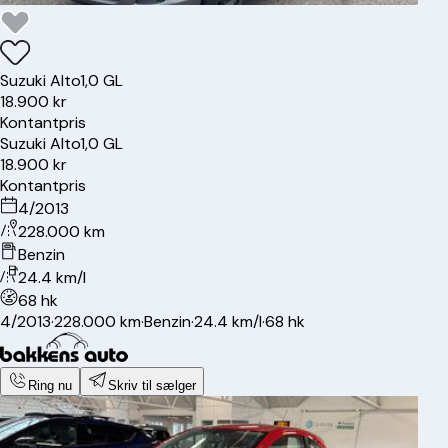
Suzuki
Alto
1,0 GL
18.900 kr
Kontantpris
Suzuki
Alto
1,0 GL
18.900 kr
Kontantpris
4/2013
228.000 km
Benzin
24.4 km/l
68 hk
4/2013
·
228.000 km
·
Benzin
·
24.4 km/l
·
68 hk
Ring nu
Skriv til sælger