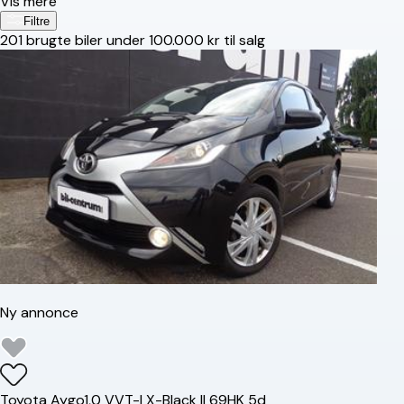
Vis mere
Filtre
201
brugte biler under 100.000 kr til salg
Ny annonce
Toyota
Aygo
1,0 VVT-I X-Black II 69HK 5d