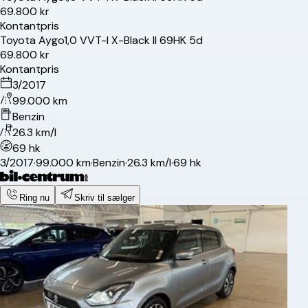
69.800 kr
Kontantpris
Toyota
Aygo
1,0 VVT-I X-Black II 69HK 5d
69.800 kr
Kontantpris
3/2017
99.000 km
Benzin
26.3 km/l
69 hk
3/2017
·
99.000 km
·
Benzin
·
26.3 km/l
·
69 hk
Ring nu
Skriv til sælger