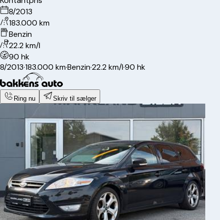
Kontantpris
8/2013
183.000 km
Benzin
22.2 km/l
90 hk
8/2013
·
183.000 km
·
Benzin
·
22.2 km/l
·
90 hk
Ring nu
Skriv til sælger