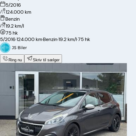
5/2016
124.000 km
Benzin
19.2 km/l
75 hk
5/2016
·
124.000 km
·
Benzin
·
19.2 km/l
·
75 hk
Ring nu
Skriv til sælger