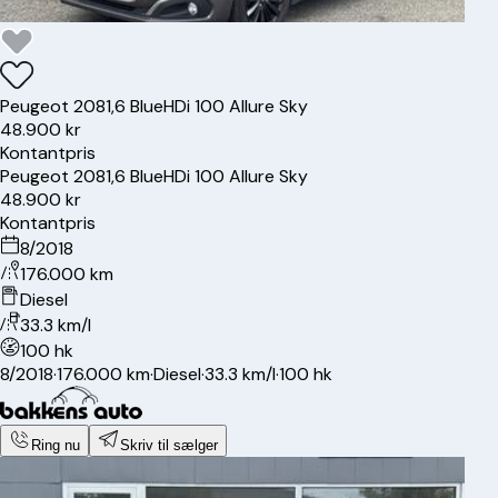
Peugeot
208
1,6 BlueHDi 100 Allure Sky
48.900 kr
Kontantpris
Peugeot
208
1,6 BlueHDi 100 Allure Sky
48.900 kr
Kontantpris
8/2018
176.000 km
Diesel
33.3 km/l
100 hk
8/2018
·
176.000 km
·
Diesel
·
33.3 km/l
·
100 hk
Ring nu
Skriv til sælger