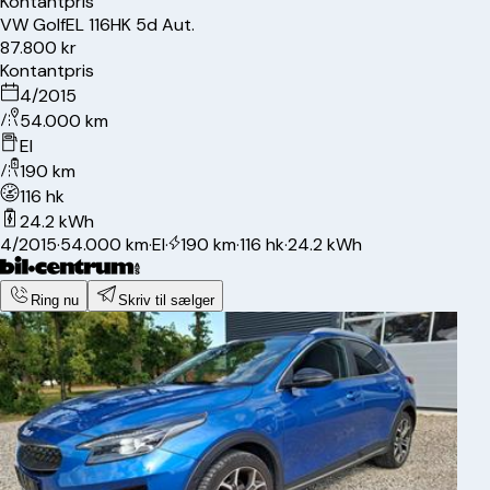
Kontantpris
VW
Golf
EL 116HK 5d Aut.
87.800 kr
Kontantpris
4/2015
54.000 km
El
190 km
116 hk
24.2 kWh
4/2015
·
54.000 km
·
El
·
190 km
·
116 hk
·
24.2 kWh
Ring nu
Skriv til sælger