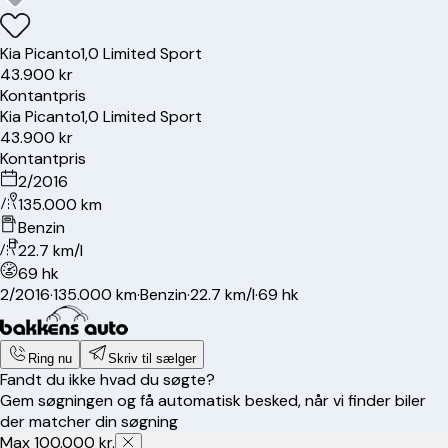
Kia
Picanto
1,0 Limited Sport
43.900 kr
Kontantpris
Kia
Picanto
1,0 Limited Sport
43.900 kr
Kontantpris
2/2016
135.000 km
Benzin
22.7 km/l
69 hk
2/2016
·
135.000 km
·
Benzin
·
22.7 km/l
·
69 hk
Ring nu
Skriv til sælger
Fandt du ikke hvad du søgte?
Gem søgningen og få automatisk besked, når vi finder biler
der matcher din søgning
Max 100.000 kr.