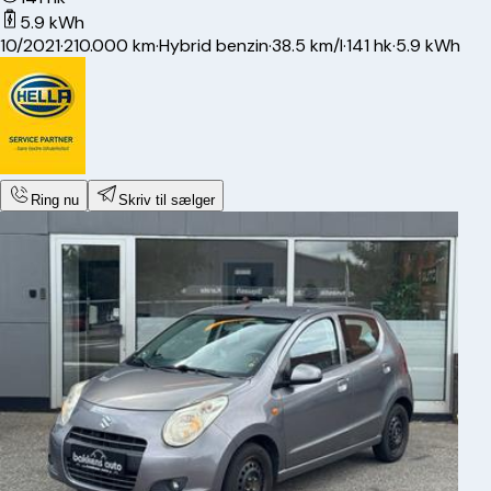
5.9 kWh
10/2021
·
210.000 km
·
Hybrid benzin
·
38.5 km/l
·
141 hk
·
5.9 kWh
Ring nu
Skriv til sælger