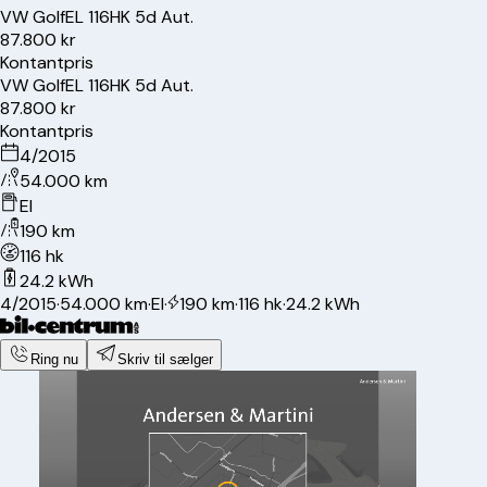
VW
Golf
EL 116HK 5d Aut.
87.800 kr
Kontantpris
VW
Golf
EL 116HK 5d Aut.
87.800 kr
Kontantpris
4/2015
54.000 km
El
190 km
116 hk
24.2 kWh
4/2015
·
54.000 km
·
El
·
190 km
·
116 hk
·
24.2 kWh
Ring nu
Skriv til sælger