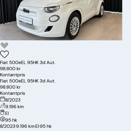
Fiat
500e
EL 95HK 3d Aut.
98.800 kr
Kontantpris
Fiat
500e
EL 95HK 3d Aut.
98.800 kr
Kontantpris
8/2023
9.196 km
El
95 hk
8/2023
·
9.196 km
·
El
·
95 hk