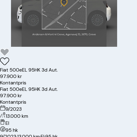
Fiat
500e
EL 95HK 3d Aut.
97.900 kr
Kontantpris
Fiat
500e
EL 95HK 3d Aut.
97.900 kr
Kontantpris
9/2023
13.000 km
El
95 hk
9/2023
·
13.000 km
·
El
·
95 hk