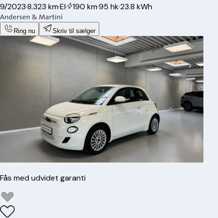
9/2023
·
8.323 km
·
El
·
190 km
·
95 hk
·
23.8 kWh
Ring nu
Skriv til sælger
Fås med udvidet garanti