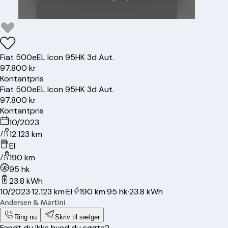
Fiat
500e
EL Icon 95HK 3d Aut.
97.800 kr
Kontantpris
Fiat
500e
EL Icon 95HK 3d Aut.
97.800 kr
Kontantpris
10/2023
12.123 km
El
190 km
95 hk
23.8 kWh
10/2023
·
12.123 km
·
El
·
190 km
·
95 hk
·
23.8 kWh
Ring nu
Skriv til sælger
Fandt du ikke hvad du søgte?