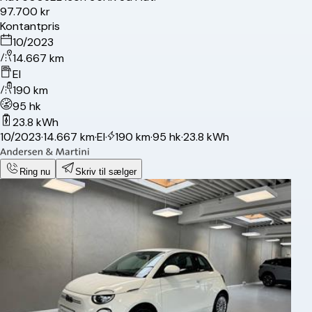
97.700 kr
Kontantpris
10/2023
14.667 km
El
190 km
95 hk
23.8 kWh
10/2023
·
14.667 km
·
El
·
190 km
·
95 hk
·
23.8 kWh
Ring nu
Skriv til sælger