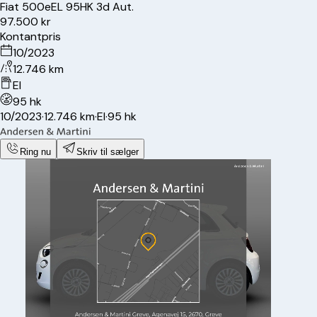
Fiat
500e
EL 95HK 3d Aut.
97.500 kr
Kontantpris
10/2023
12.746 km
El
95 hk
10/2023
·
12.746 km
·
El
·
95 hk
Ring nu
Skriv til sælger