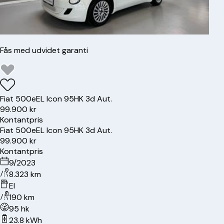
Fås med udvidet garanti
Fiat
500e
EL Icon 95HK 3d Aut.
99.900 kr
Kontantpris
Fiat
500e
EL Icon 95HK 3d Aut.
99.900 kr
Kontantpris
9/2023
8.323 km
El
190 km
95 hk
23.8 kWh