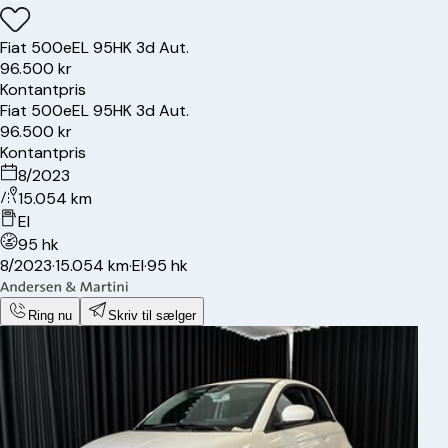
Fiat
500e
EL 95HK 3d Aut.
96.500 kr
Kontantpris
Fiat
500e
EL 95HK 3d Aut.
96.500 kr
Kontantpris
8/2023
15.054 km
El
95 hk
8/2023
·
15.054 km
·
El
·
95 hk
Ring nu
Skriv til sælger