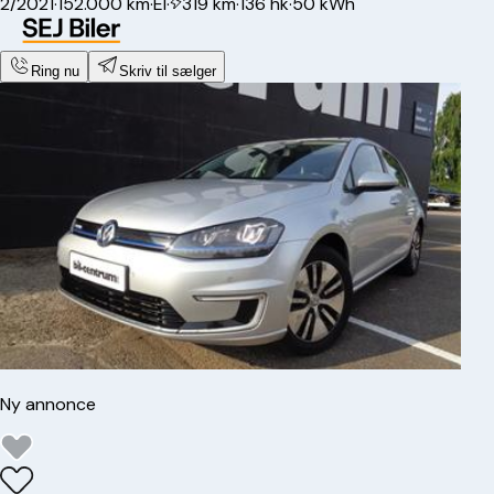
2/2021
·
152.000 km
·
El
·
319 km
·
136 hk
·
50 kWh
Ring nu
Skriv til sælger
Ny annonce