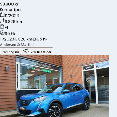
98.800 kr
Kontantpris
11/2023
9.826 km
El
95 hk
11/2023
·
9.826 km
·
El
·
95 hk
Ring nu
Skriv til sælger