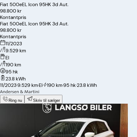
Fiat
500e
EL Icon 95HK 3d Aut.
98.800 kr
Kontantpris
Fiat
500e
EL Icon 95HK 3d Aut.
98.800 kr
Kontantpris
11/2023
9.529 km
El
190 km
95 hk
23.8 kWh
11/2023
·
9.529 km
·
El
·
190 km
·
95 hk
·
23.8 kWh
Ring nu
Skriv til sælger