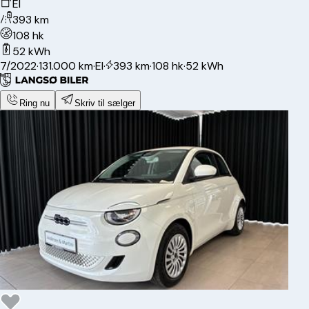
El
393 km
108 hk
52 kWh
7/2022
·
131.000 km
·
El
·
393 km
·
108 hk
·
52 kWh
Ring nu
Skriv til sælger