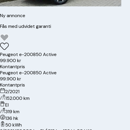
Ny annonce
Fås med udvidet garanti
Peugeot
e-2008
50 Active
99.900 kr
Kontantpris
Peugeot
e-2008
50 Active
99.900 kr
Kontantpris
2/2021
152.000 km
El
319 km
136 hk
50 kWh