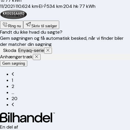
77 kWh
11/2021
·
110.624 km
·
El
·
534 km
·
204 hk
·
77 kWh
Ring nu
Skriv til sælger
Fandt du ikke hvad du søgte?
Gem søgningen og få automatisk besked, når vi finder biler
der matcher din søgning
Skoda
Enyaq-serie
Anhængertræk
Gem søgning
1
2
…
20
En del af