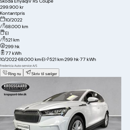
Skoda
Enyaq
iV RS Coupé
299.900 kr
Kontantpris
10/2022
68.000 km
El
521 km
299 hk
77 kWh
10/2022
·
68.000 km
·
El
·
521 km
·
299 hk
·
77 kWh
Ring nu
Skriv til sælger