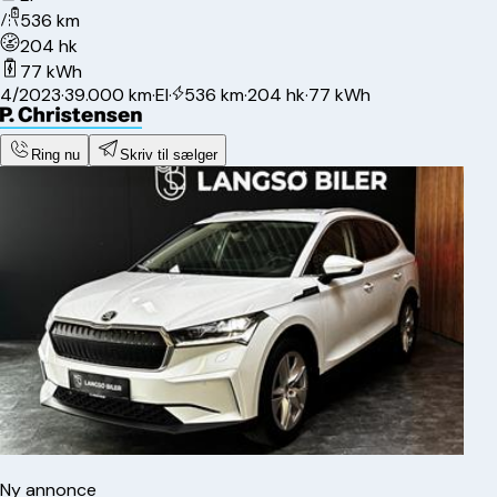
536 km
204 hk
77 kWh
4/2023
·
39.000 km
·
El
·
536 km
·
204 hk
·
77 kWh
Ring nu
Skriv til sælger
Ny annonce