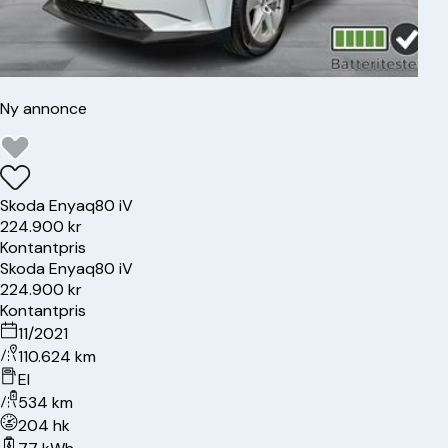
Ny annonce
Skoda
Enyaq
80 iV
224.900 kr
Kontantpris
Skoda
Enyaq
80 iV
224.900 kr
Kontantpris
11/2021
110.624 km
El
534 km
204 hk