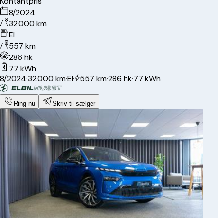
Kontantpris
8/2024
32.000 km
El
557 km
286 hk
77 kWh
8/2024
·
32.000 km
·
El
·
557 km
·
286 hk
·
77 kWh
Ring nu
Skriv til sælger