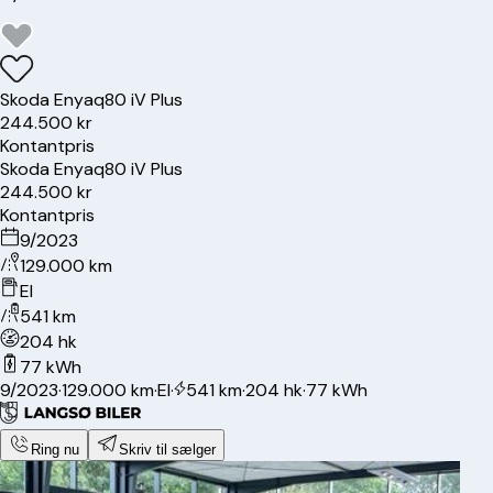
Skoda
Enyaq
80 iV Plus
244.500 kr
Kontantpris
Skoda
Enyaq
80 iV Plus
244.500 kr
Kontantpris
9/2023
129.000 km
El
541 km
204 hk
77 kWh
9/2023
·
129.000 km
·
El
·
541 km
·
204 hk
·
77 kWh
Ring nu
Skriv til sælger