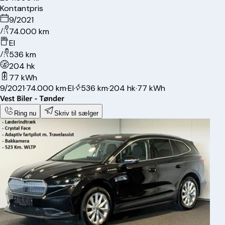
Kontantpris
9/2021
74.000 km
El
536 km
204 hk
77 kWh
9/2021
·
74.000 km
·
El
·
536 km
·
204 hk
·
77 kWh
Ring nu
Skriv til sælger