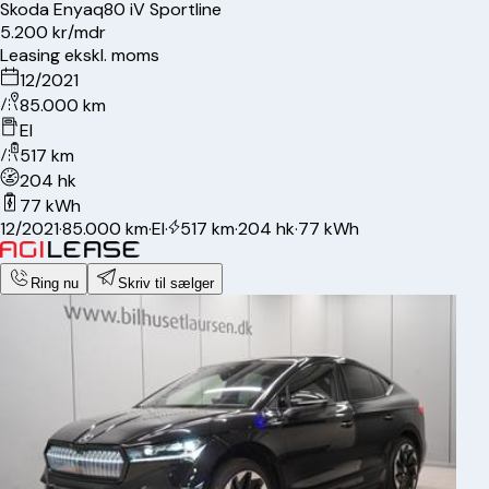
Skoda
Enyaq
80 iV Sportline
5.200 kr/mdr
Leasing ekskl. moms
12/2021
85.000 km
El
517 km
204 hk
77 kWh
12/2021
·
85.000 km
·
El
·
517 km
·
204 hk
·
77 kWh
Ring nu
Skriv til sælger