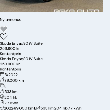
Ny annonce
Skoda
Enyaq
80 iV Suite
259.800 kr
Kontantpris
Skoda
Enyaq
80 iV Suite
259.800 kr
Kontantpris
5/2022
89.000 km
El
533 km
204 hk
77 kWh
5/2022
·
89.000 km
·
El
·
533 km
·
204 hk
·
77 kWh