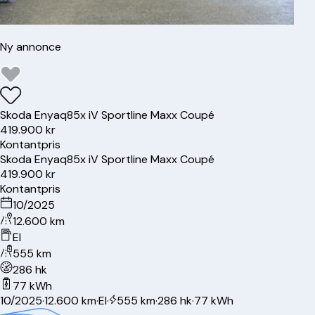
Ny annonce
Skoda
Enyaq
85x iV Sportline Maxx Coupé
419.900 kr
Kontantpris
Skoda
Enyaq
85x iV Sportline Maxx Coupé
419.900 kr
Kontantpris
10/2025
12.600 km
El
555 km
286 hk
77 kWh
10/2025
·
12.600 km
·
El
·
555 km
·
286 hk
·
77 kWh