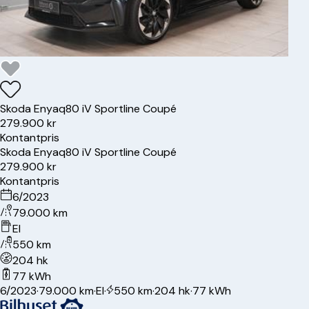
Skoda
Enyaq
80 iV Sportline Coupé
279.900 kr
Kontantpris
Skoda
Enyaq
80 iV Sportline Coupé
279.900 kr
Kontantpris
6/2023
79.000 km
El
550 km
204 hk
77 kWh
6/2023
·
79.000 km
·
El
·
550 km
·
204 hk
·
77 kWh