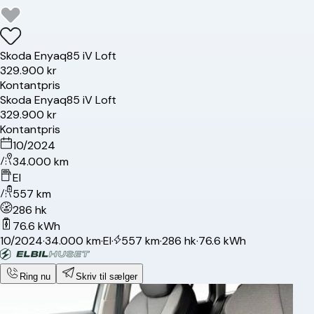
Skoda
Enyaq
85 iV Loft
329.900 kr
Kontantpris
Skoda
Enyaq
85 iV Loft
329.900 kr
Kontantpris
10/2024
34.000 km
El
557 km
286 hk
76.6 kWh
10/2024
·
34.000 km
·
El
·
557 km
·
286 hk
·
76.6 kWh
Ring nu
Skriv til sælger