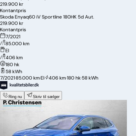
219.900 kr
Kontantpris
Skoda
Enyaq
60 iV Sportline 180HK 5d Aut.
219.900 kr
Kontantpris
7/2021
85.000 km
El
406 km
180 hk
58 kWh
7/2021
·
85.000 km
·
El
·
406 km
·
180 hk
·
58 kWh
Ring nu
Skriv til sælger