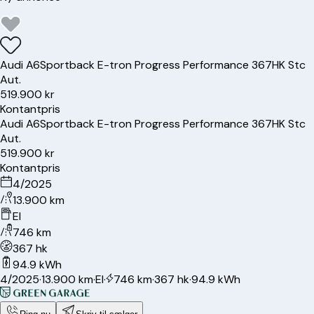
Audi
A6
Sportback E-tron Progress Performance 367HK Stc
Aut.
519.900 kr
Kontantpris
Audi
A6
Sportback E-tron Progress Performance 367HK Stc
Aut.
519.900 kr
Kontantpris
4/2025
13.900 km
El
746 km
367 hk
94.9 kWh
4/2025
·
13.900 km
·
El
·
746 km
·
367 hk
·
94.9 kWh