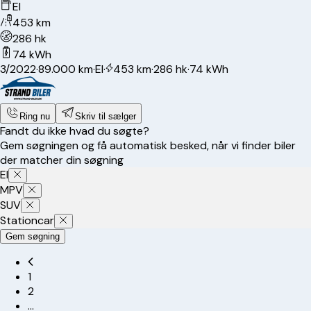
El
453 km
286 hk
74 kWh
3/2022
·
89.000 km
·
El
·
453 km
·
286 hk
·
74 kWh
Ring nu
Skriv til sælger
Fandt du ikke hvad du søgte?
Gem søgningen og få automatisk besked, når vi finder biler
der matcher din søgning
El
MPV
SUV
Stationcar
Gem søgning
1
2
…