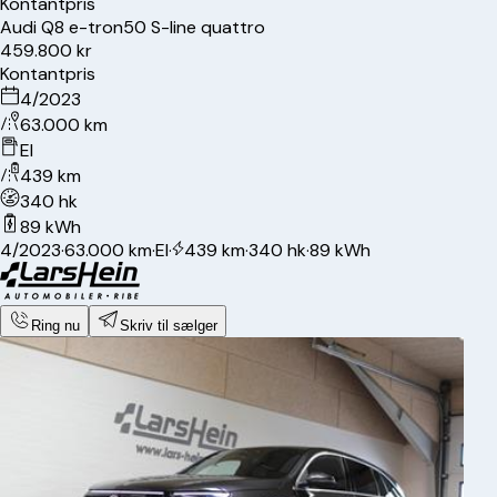
Kontantpris
Audi
Q8 e-tron
50 S-line quattro
459.800 kr
Kontantpris
4/2023
63.000 km
El
439 km
340 hk
89 kWh
4/2023
·
63.000 km
·
El
·
439 km
·
340 hk
·
89 kWh
Ring nu
Skriv til sælger