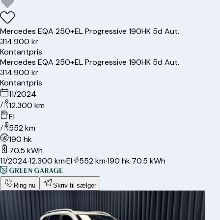
Mercedes
EQA 250+
EL Progressive 190HK 5d Aut.
314.900 kr
Kontantpris
Mercedes
EQA 250+
EL Progressive 190HK 5d Aut.
314.900 kr
Kontantpris
11/2024
12.300 km
El
552 km
190 hk
70.5 kWh
11/2024
·
12.300 km
·
El
·
552 km
·
190 hk
·
70.5 kWh
Ring nu
Skriv til sælger