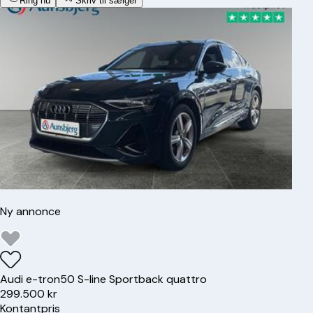
Ring nu
Skriv til sælger
Ny annonce
Audi
e-tron
50 S-line Sportback quattro
299.500 kr
Kontantpris