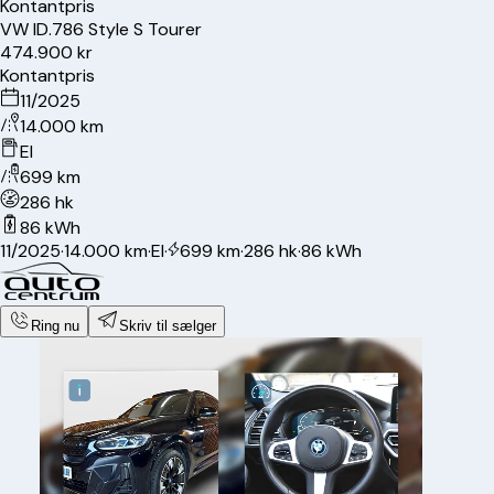
Kontantpris
VW
ID.7
86 Style S Tourer
474.900 kr
Kontantpris
11/2025
14.000 km
El
699 km
286 hk
86 kWh
11/2025
·
14.000 km
·
El
·
699 km
·
286 hk
·
86 kWh
Ring nu
Skriv til sælger