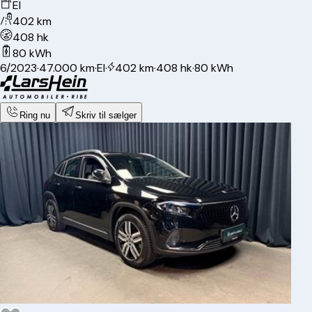
El
402 km
408 hk
80 kWh
6/2023
·
47.000 km
·
El
·
402 km
·
408 hk
·
80 kWh
Ring nu
Skriv til sælger