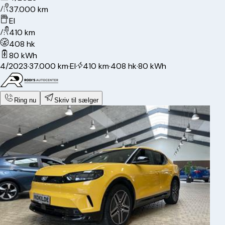
37.000 km
El
410 km
408 hk
80 kWh
4/2023
·
37.000 km
·
El
·
410 km
·
408 hk
·
80 kWh
Ring nu
Skriv til sælger