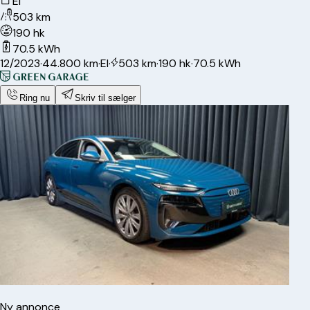
El
503 km
190 hk
70.5 kWh
12/2023
·
44.800 km
·
El
·
503 km
·
190 hk
·
70.5 kWh
Ring nu
Skriv til sælger
Ny annonce