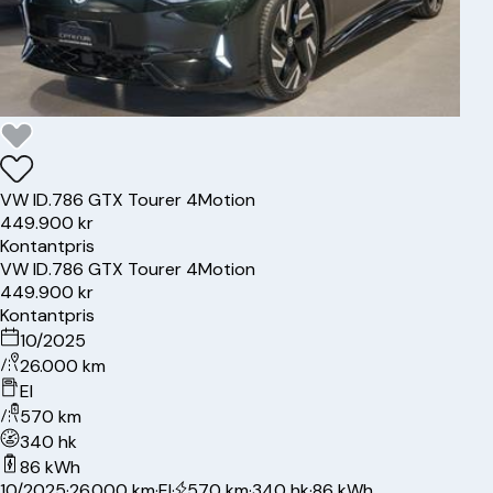
VW
ID.7
86 GTX Tourer 4Motion
449.900 kr
Kontantpris
VW
ID.7
86 GTX Tourer 4Motion
449.900 kr
Kontantpris
10/2025
26.000 km
El
570 km
340 hk
86 kWh
10/2025
·
26.000 km
·
El
·
570 km
·
340 hk
·
86 kWh