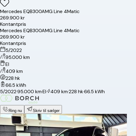
Mercedes
EQB300
AMG Line 4Matic
269.900 kr
Kontantpris
Mercedes
EQB300
AMG Line 4Matic
269.900 kr
Kontantpris
5/2022
95.000 km
El
409 km
228 hk
66.5 kWh
5/2022
·
95.000 km
·
El
·
409 km
·
228 hk
·
66.5 kWh
Ring nu
Skriv til sælger