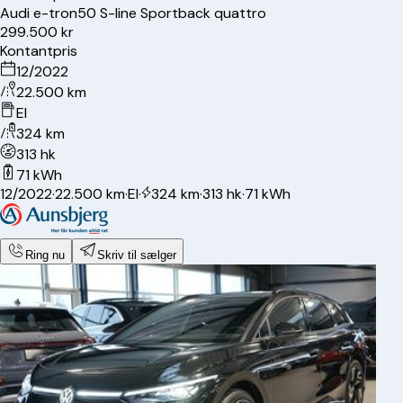
Audi
e-tron
50 S-line Sportback quattro
299.500 kr
Kontantpris
12/2022
22.500 km
El
324 km
313 hk
71 kWh
12/2022
·
22.500 km
·
El
·
324 km
·
313 hk
·
71 kWh
Ring nu
Skriv til sælger