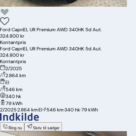
Ford
Capri
EL UR Premium AWD 340HK 5d Aut.
324.800 kr
Kontantpris
Ford
Capri
EL UR Premium AWD 340HK 5d Aut.
324.800 kr
Kontantpris
2/2025
2.864 km
El
546 km
340 hk
79 kWh
2/2025
·
2.864 km
·
El
·
546 km
·
340 hk
·
79 kWh
Ring nu
Skriv til sælger