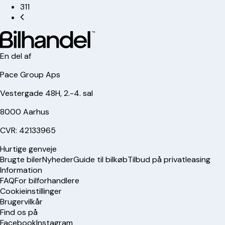
311
En del af
Pace Group Aps
Vestergade 48H, 2.-4. sal
8000 Aarhus
CVR: 42133965
Hurtige genveje
Brugte biler
Nyheder
Guide til bilkøb
Tilbud på privatleasing
Information
FAQ
For bilforhandlere
Cookieinstillinger
Brugervilkår
Find os på
Facebook
Instagram