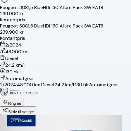
Peugeot
308
1,5 BlueHDi 130 Allure Pack SW EAT8
239.900 kr
Kontantpris
Peugeot
308
1,5 BlueHDi 130 Allure Pack SW EAT8
239.900 kr
Kontantpris
2/2024
48.000 km
Diesel
24.2 km/l
130 hk
Automatgear
2/2024
·
48.000 km
·
Diesel
·
24.2 km/l
·
130 hk
·
Automatgear
Ring nu
Skriv til sælger