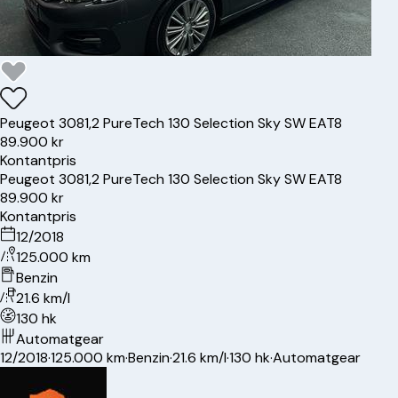
Peugeot
308
1,2 PureTech 130 Selection Sky SW EAT8
89.900 kr
Kontantpris
Peugeot
308
1,2 PureTech 130 Selection Sky SW EAT8
89.900 kr
Kontantpris
12/2018
125.000 km
Benzin
21.6 km/l
130 hk
Automatgear
12/2018
·
125.000 km
·
Benzin
·
21.6 km/l
·
130 hk
·
Automatgear