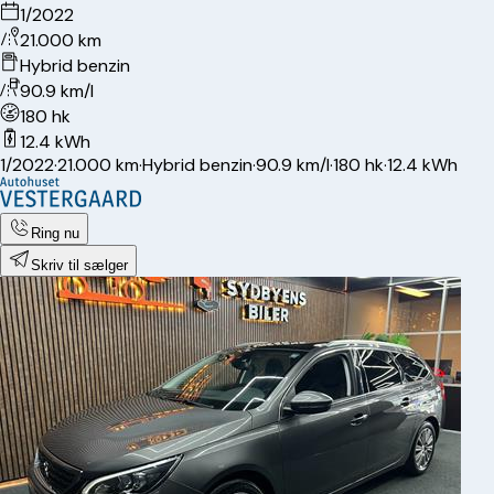
1/2022
21.000 km
Hybrid benzin
90.9 km/l
180 hk
12.4 kWh
1/2022
·
21.000 km
·
Hybrid benzin
·
90.9 km/l
·
180 hk
·
12.4 kWh
Ring nu
Skriv til sælger