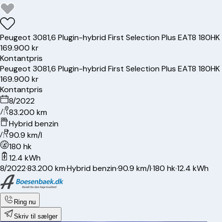
Peugeot
308
1,6 Plugin-hybrid First Selection Plus EAT8 180HK
169.900 kr
Kontantpris
Peugeot
308
1,6 Plugin-hybrid First Selection Plus EAT8 180HK
169.900 kr
Kontantpris
8/2022
83.200 km
Hybrid benzin
90.9 km/l
180 hk
12.4 kWh
8/2022
·
83.200 km
·
Hybrid benzin
·
90.9 km/l
·
180 hk
·
12.4 kWh
Ring nu
Skriv til sælger