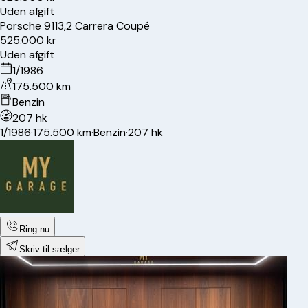
Uden afgift
Porsche
911
3,2 Carrera Coupé
525.000 kr
Uden afgift
1/1986
175.500 km
Benzin
207 hk
1/1986
·
175.500 km
·
Benzin
·
207 hk
Ring nu
Skriv til sælger