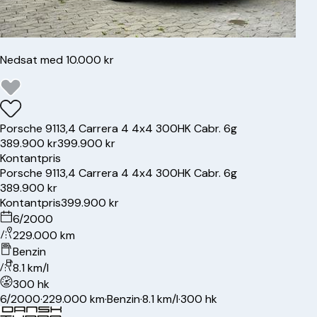
Nedsat med 10.000 kr
Porsche
911
3,4 Carrera 4 4x4 300HK Cabr. 6g
389.900 kr
399.900 kr
Kontantpris
Porsche
911
3,4 Carrera 4 4x4 300HK Cabr. 6g
389.900 kr
Kontantpris
399.900 kr
6/2000
229.000 km
Benzin
8.1 km/l
300 hk
6/2000
·
229.000 km
·
Benzin
·
8.1 km/l
·
300 hk