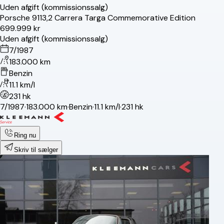
Uden afgift (kommissionssalg)
Porsche
911
3,2 Carrera Targa Commemorative Edition
699.999 kr
Uden afgift (kommissionssalg)
7/1987
183.000 km
Benzin
11.1 km/l
231 hk
7/1987
·
183.000 km
·
Benzin
·
11.1 km/l
·
231 hk
Ring nu
Skriv til sælger