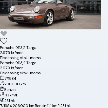
Porsche
911
3,2 Targa
2.979 kr/mdr
Flexleasing ekskl. moms
Porsche
911
3,2 Targa
2.979 kr/mdr
Flexleasing ekskl. moms
7/1984
206.000 km
Benzin
11.1 km/l
231 hk
7/1984
·
206.000 km
·
Benzin
·
11.1 km/l
·
231 hk