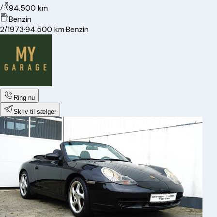
94.500 km
Benzin
2/1973
·
94.500 km
·
Benzin
Ring nu
Skriv til sælger