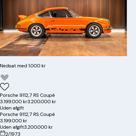
Nedsat med 1.000 kr
Porsche
911
2,7 RS Coupé
3.199.000 kr
3.200.000 kr
Uden afgift
Porsche
911
2,7 RS Coupé
3.199.000 kr
Uden afgift
3.200.000 kr
2/1973