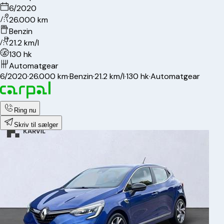
6/2020
26.000 km
Benzin
21.2 km/l
130 hk
Automatgear
6/2020
·
26.000 km
·
Benzin
·
21.2 km/l
·
130 hk
·
Automatgear
Ring nu
Skriv til sælger