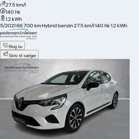
27.5 km/l
140 hk
1.2 kWh
5/2021
·
66.700 km
·
Hybrid benzin
·
27.5 km/l
·
140 hk
·
1.2 kWh
Ring nu
Skriv til sælger