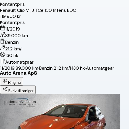
Kontantpris
Renault
Clio V
1,3 TCe 130 Intens EDC
119.900 kr
Kontantpris
11/2019
89.000 km
Benzin
21.2 km/l
130 hk
Automatgear
11/2019
·
89.000 km
·
Benzin
·
21.2 km/l
·
130 hk
·
Automatgear
Ring nu
Skriv til sælger