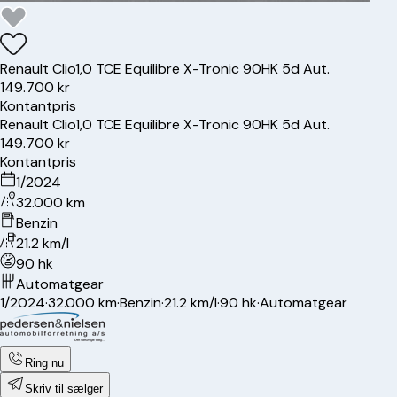
Renault
Clio
1,0 TCE Equilibre X-Tronic 90HK 5d Aut.
149.700 kr
Kontantpris
Renault
Clio
1,0 TCE Equilibre X-Tronic 90HK 5d Aut.
149.700 kr
Kontantpris
1/2024
32.000 km
Benzin
21.2 km/l
90 hk
Automatgear
1/2024
·
32.000 km
·
Benzin
·
21.2 km/l
·
90 hk
·
Automatgear
Ring nu
Skriv til sælger