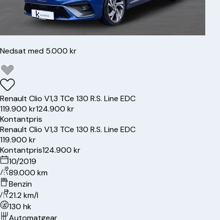
Nedsat med 5.000 kr
Renault
Clio V
1,3 TCe 130 R.S. Line EDC
119.900 kr
124.900 kr
Kontantpris
Renault
Clio V
1,3 TCe 130 R.S. Line EDC
119.900 kr
Kontantpris
124.900 kr
10/2019
89.000 km
Benzin
21.2 km/l
130 hk
Automatgear