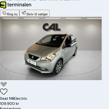
Ring nu
Skriv til sælger
Seat
Mii
Electric
109.900 kr
Kontantpris