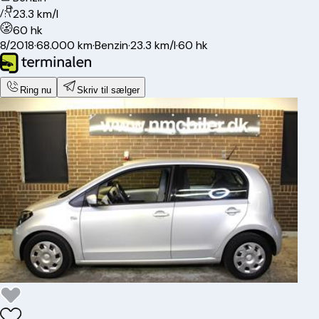
23.3 km/l
60 hk
8/2018
·
68.000 km
·
Benzin
·
23.3 km/l
·
60 hk
Ring nu
Skriv til sælger