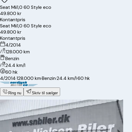
Seat
Mii
1,0 60 Style eco
49.800 kr
Kontantpris
Seat
Mii
1,0 60 Style eco
49.800 kr
Kontantpris
4/2014
128.000 km
Benzin
24.4 km/l
60 hk
4/2014
·
128.000 km
·
Benzin
·
24.4 km/l
·
60 hk
Ring nu
Skriv til sælger