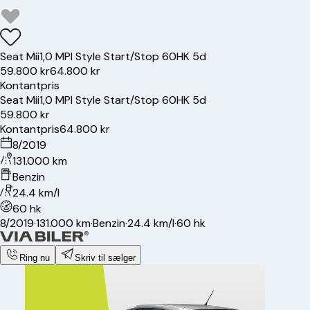
Seat
Mii
1,0 MPI Style Start/Stop 60HK 5d
59.800 kr
64.800 kr
Kontantpris
Seat
Mii
1,0 MPI Style Start/Stop 60HK 5d
59.800 kr
Kontantpris
64.800 kr
8/2019
131.000 km
Benzin
24.4 km/l
60 hk
8/2019
·
131.000 km
·
Benzin
·
24.4 km/l
·
60 hk
Ring nu
Skriv til sælger