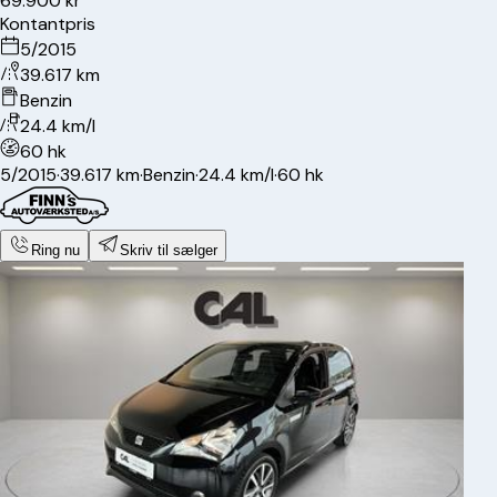
69.900 kr
Kontantpris
5/2015
39.617 km
Benzin
24.4 km/l
60 hk
5/2015
·
39.617 km
·
Benzin
·
24.4 km/l
·
60 hk
Ring nu
Skriv til sælger