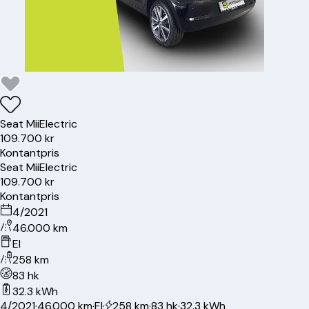
Seat
Mii
Electric
109.700 kr
Kontantpris
Seat
Mii
Electric
109.700 kr
Kontantpris
4/2021
46.000 km
El
258 km
83 hk
32.3 kWh
4/2021
·
46.000 km
·
El
·
258 km
·
83 hk
·
32.3 kWh