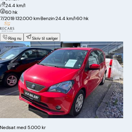
24.4 km/l
60 hk
7/2018
·
132.000 km
·
Benzin
·
24.4 km/l
·
60 hk
Ring nu
Skriv til sælger
Nedsat med 5.000 kr