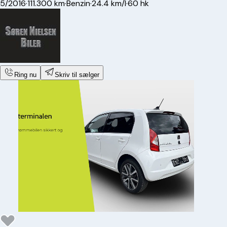
5/2016
·
111.300 km
·
Benzin
·
24.4 km/l
·
60 hk
Ring nu
Skriv til sælger