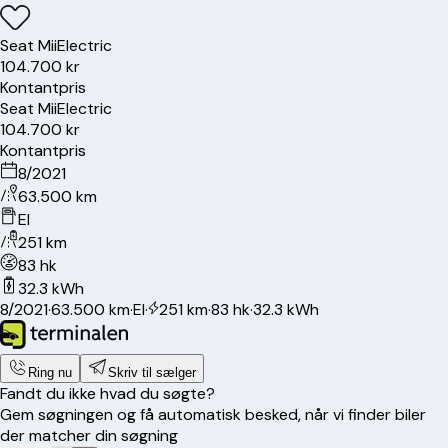
Seat
Mii
Electric
104.700 kr
Kontantpris
Seat
Mii
Electric
104.700 kr
Kontantpris
8/2021
63.500 km
El
251 km
83 hk
32.3 kWh
8/2021
·
63.500 km
·
El
·
251 km
·
83 hk
·
32.3 kWh
Ring nu
Skriv til sælger
Fandt du ikke hvad du søgte?
Gem søgningen og få automatisk besked, når vi finder biler
der matcher din søgning