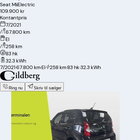
Seat
Mii
Electric
109.900 kr
Kontantpris
7/2021
67.800 km
El
258 km
83 hk
32.3 kWh
7/2021
·
67.800 km
·
El
·
258 km
·
83 hk
·
32.3 kWh
Ring nu
Skriv til sælger