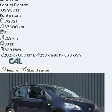
Seat
Mii
Electric
109.900 kr
Kontantpris
7/2021
37.000 km
El
258 km
83 hk
36.8 kWh
7/2021
·
37.000 km
·
El
·
258 km
·
83 hk
·
36.8 kWh
Ring nu
Skriv til sælger