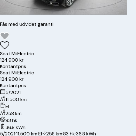
Fås med udvidet garanti
Seat
Mii
Electric
124.900 kr
Kontantpris
Seat
Mii
Electric
124.900 kr
Kontantpris
5/2021
11.500 km
El
258 km
83 hk
36.8 kWh
5/2021
·
11.500 km
·
El
·
258 km
·
83 hk
·
36.8 kWh