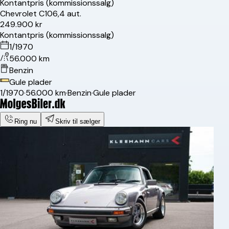
Kontantpris (kommissionssalg)
Chevrolet
C10
6,4 aut.
249.900 kr
Kontantpris (kommissionssalg)
1/1970
56.000 km
Benzin
Gule plader
1/1970
·
56.000 km
·
Benzin
·
Gule plader
Ring nu
Skriv til sælger