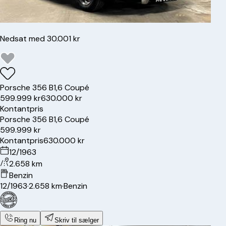
Nedsat med 30.001 kr
Porsche
356 B
1,6 Coupé
599.999 kr
630.000 kr
Kontantpris
Porsche
356 B
1,6 Coupé
599.999 kr
Kontantpris
630.000 kr
12/1963
2.658 km
Benzin
12/1963
·
2.658 km
·
Benzin
Ring nu
Skriv til sælger