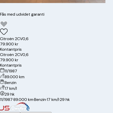
Fås med udvidet garanti
Citroën
2CV
0,6
79.900 kr
Kontantpris
Citroën
2CV
0,6
79.900 kr
Kontantpris
11/1987
89.000 km
Benzin
17 km/l
29 hk
11/1987
·
89.000 km
·
Benzin
·
17 km/l
·
29 hk