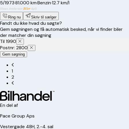
5/1973
·
81.000 km
·
Benzin
·
12.7 km/l
Ring nu
Skriv til sælger
Fandt du ikke hvad du søgte?
Gem søgningen og få automatisk besked, når vi finder biler
der matcher din søgning
Til 1990
Postnr: 2800
Gem søgning
1
2
En del af
Pace Group Aps
Vestergade 48H, 2.-4. sal