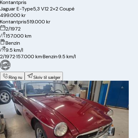
Kontantpris
Jaguar
E-Type
5,3 V12 2+2 Coupé
499.000 kr
Kontantpris
519.000 kr
2/1972
157.000 km
Benzin
9.5 km/l
2/1972
·
157.000 km
·
Benzin
·
9.5 km/l
Ring nu
Skriv til sælger