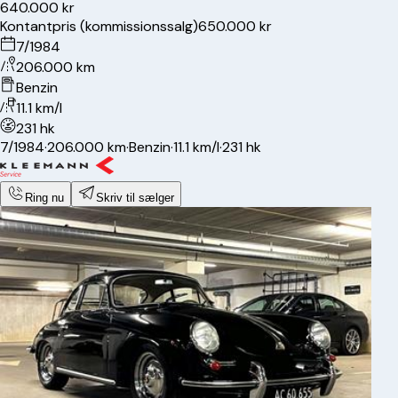
640.000 kr
Kontantpris (kommissionssalg)
650.000 kr
7/1984
206.000 km
Benzin
11.1 km/l
231 hk
7/1984
·
206.000 km
·
Benzin
·
11.1 km/l
·
231 hk
Ring nu
Skriv til sælger