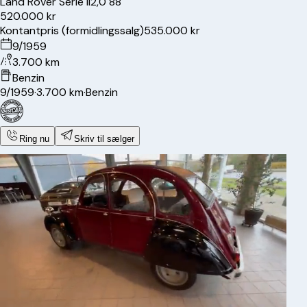
Land Rover
Serie II
2,0 88"
520.000 kr
Kontantpris (formidlingssalg)
535.000 kr
9/1959
3.700 km
Benzin
9/1959
·
3.700 km
·
Benzin
Ring nu
Skriv til sælger