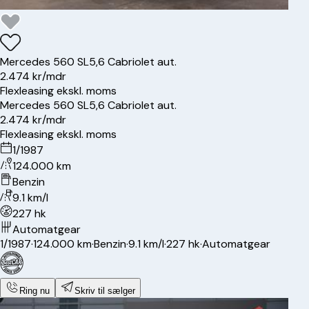
Mercedes
560 SL
5,6 Cabriolet aut.
2.474 kr/mdr
Flexleasing ekskl. moms
Mercedes
560 SL
5,6 Cabriolet aut.
2.474 kr/mdr
Flexleasing ekskl. moms
1/1987
124.000 km
Benzin
9.1 km/l
227 hk
Automatgear
1/1987
·
124.000 km
·
Benzin
·
9.1 km/l
·
227 hk
·
Automatgear
Ring nu
Skriv til sælger