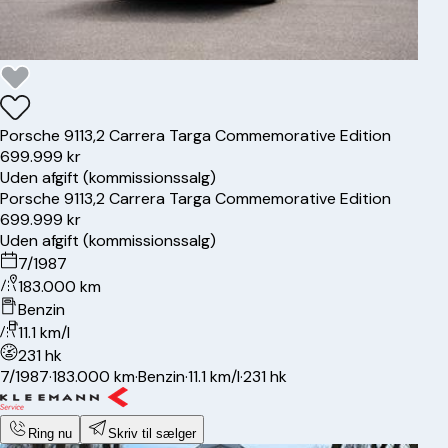
Porsche
911
3,2 Carrera Targa Commemorative Edition
699.999 kr
Uden afgift (kommissionssalg)
Porsche
911
3,2 Carrera Targa Commemorative Edition
699.999 kr
Uden afgift (kommissionssalg)
7/1987
183.000 km
Benzin
11.1 km/l
231 hk
7/1987
·
183.000 km
·
Benzin
·
11.1 km/l
·
231 hk
Ring nu
Skriv til sælger