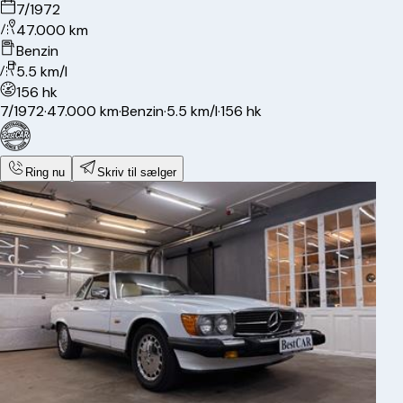
7/1972
47.000 km
Benzin
5.5 km/l
156 hk
7/1972
·
47.000 km
·
Benzin
·
5.5 km/l
·
156 hk
Ring nu
Skriv til sælger