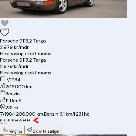
Porsche
911
3,2 Targa
2.979 kr/mdr
Flexleasing ekskl. moms
Porsche
911
3,2 Targa
2.979 kr/mdr
Flexleasing ekskl. moms
7/1984
206.000 km
Benzin
11.1 km/l
231 hk
7/1984
·
206.000 km
·
Benzin
·
11.1 km/l
·
231 hk
Ring nu
Skriv til sælger