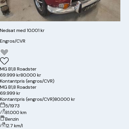
Nedsat med 10.001 kr
Engros/CVR
MG
B
1,8 Roadster
69.999 kr
80.000 kr
Kontantpris (engros/CVR)
MG
B
1,8 Roadster
69.999 kr
Kontantpris (engros/CVR)
80.000 kr
5/1973
81.000 km
Benzin
12.7 km/l